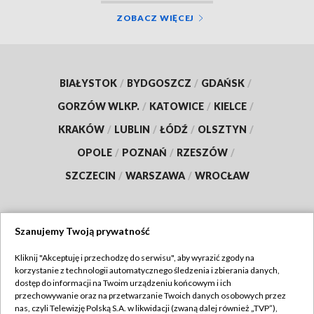
ZOBACZ WIĘCEJ
BIAŁYSTOK
/
BYDGOSZCZ
/
GDAŃSK
/
GORZÓW WLKP.
/
KATOWICE
/
KIELCE
/
KRAKÓW
/
LUBLIN
/
ŁÓDŹ
/
OLSZTYN
/
OPOLE
/
POZNAŃ
/
RZESZÓW
/
SZCZECIN
/
WARSZAWA
/
WROCŁAW
Szanujemy Twoją prywatność
Dołącz do nas:
Kliknij "Akceptuję i przechodzę do serwisu", aby wyrazić zgody na
korzystanie z technologii automatycznego śledzenia i zbierania danych,
TVP
dostęp do informacji na Twoim urządzeniu końcowym i ich
Abonament TVP
przechowywanie oraz na przetwarzanie Twoich danych osobowych przez
Regulamin TVP
nas, czyli Telewizję Polską S.A. w likwidacji (zwaną dalej również „TVP”),