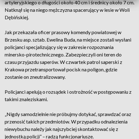
artyleryjskiego o długości około 40 cm i średnicy około 7 cm.
Natknął się na niego mężczyzna spacerujący w lesie w Woli
Dębińskiej.
Jak przekazała oficer prasowy komendy powiatowej w
Brzesku asp. sztab. Ewelina Buda, na miejsce zostali wysłani
policjanci specjalizujący się w zakresie rozpoznania
minersko-pirotechnicznego. Zabezpieczyli oni teren do
czasu przyjazdu saperów. W czwartek patrol saperski z
Krakowa przetransportował pocisk na poligon, gdzie
zostanie on zneutralizowany.
Policjanci apelują o rozsądek i ostrożność w postępowaniu z
takimi znaleziskami.
„Nigdy samodzielnie nie próbujmy dotykać, sprawdzać oraz
przenosić takich przedmiotów. W przypadku odnalezienia
niewybuchu należy jak najszybciej skontaktować się z
jednostką policji” – radzą funkcjonariusze.