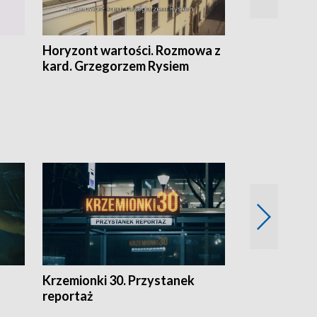
Horyzont wartości. Rozmowa z
Kulturalnie 
kard. Grzegorzem Rysiem
Krzemionki 30. Przystanek
Kraków - jak
reportaż