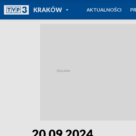
POWRÓT DO
KRAKÓW
AKTUALNOŚCI
P
TVP REGIONY
20.09.2024