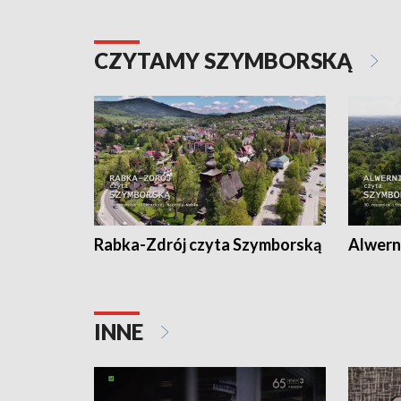
CZYTAMY SZYMBORSKĄ
Rabka-Zdrój czyta Szymborską
Alwern
INNE