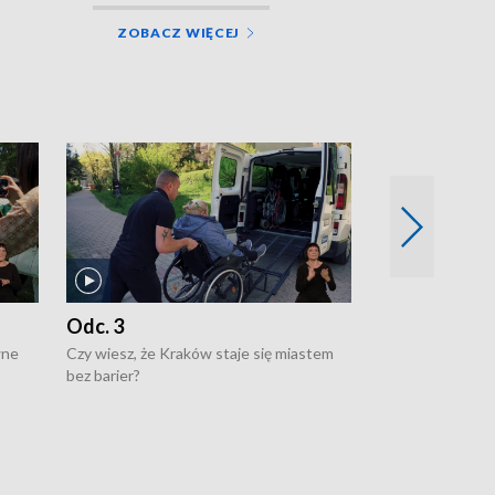
ZOBACZ WIĘCEJ
Odc. 3
Odc. 2
wne
Czy wiesz, że Kraków staje się miastem
Czy wiesz, że Kr
bez barier?
poprawia jakość 