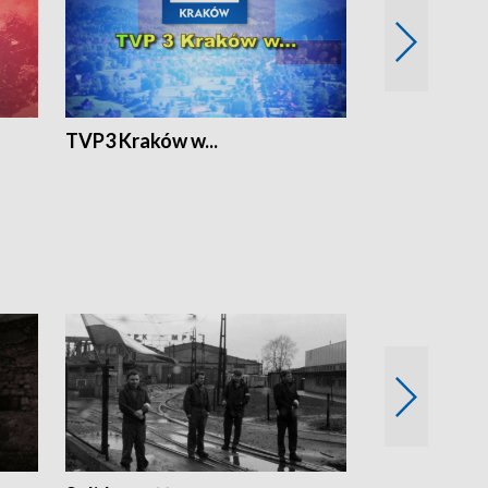
TVP3 Kraków w...
Ślizg