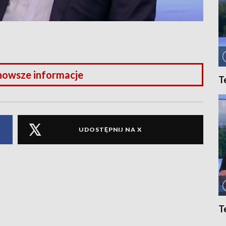
nowsze informacje
T
UDOSTĘPNIJ NA X
T