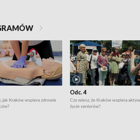
OGRAMÓW
Odc. 4
, jak Kraków wspiera zdrowie
Czy wiesz, że Kraków wspiera akty
ców?
życie seniorów?