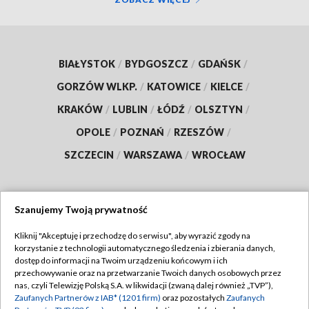
BIAŁYSTOK
/
BYDGOSZCZ
/
GDAŃSK
/
GORZÓW WLKP.
/
KATOWICE
/
KIELCE
/
KRAKÓW
/
LUBLIN
/
ŁÓDŹ
/
OLSZTYN
/
OPOLE
/
POZNAŃ
/
RZESZÓW
/
SZCZECIN
/
WARSZAWA
/
WROCŁAW
Szanujemy Twoją prywatność
Dołącz do nas:
Kliknij "Akceptuję i przechodzę do serwisu", aby wyrazić zgody na
korzystanie z technologii automatycznego śledzenia i zbierania danych,
TVP
dostęp do informacji na Twoim urządzeniu końcowym i ich
Abonament TVP
przechowywanie oraz na przetwarzanie Twoich danych osobowych przez
Regulamin TVP
nas, czyli Telewizję Polską S.A. w likwidacji (zwaną dalej również „TVP”),
Emisja w TVP
Polityka prywatności
Zaufanych Partnerów z IAB* (1201 firm)
oraz pozostałych
Zaufanych