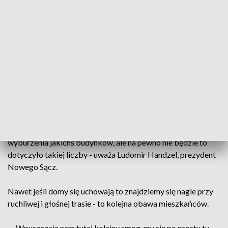
— Tak sobie ktoś zaznaczy lekką rączką o dom do
wyburzenia, za te pieniadze dziś nawet działki nie kupi -
tłumaczy Krystyna Krzak.
Prezydent Nowego Sącza uspokaja, we wniosku potrzebnym
do uzyskania decyzji środowiskowej w sprawie budowy
trasy, a na tym etapie są teraz przygotowania, wyznaczony
jest szerszy obszar niż ten, którym będzie szła droga.
— To tylko pokazany jest obszar, gdzie jest oddziaływanie,
także być może rzeczywiście będzie konieczność
wyburzenia jakichś budynków, ale na pewno nie będzie to
dotyczyło takiej liczby - uważa Ludomir Handzel, prezydent
Nowego Sącz.
Nawet jeśli domy się uchowają to znajdziemy się nagle przy
ruchliwej i głośnej trasie - to kolejna obawa mieszkańców.
— Wpuszczają nam tutaj kolejny smog, my się po prostu tu