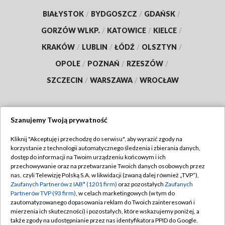
BIAŁYSTOK
/
BYDGOSZCZ
/
GDAŃSK
/
GORZÓW WLKP.
/
KATOWICE
/
KIELCE
/
KRAKÓW
/
LUBLIN
/
ŁÓDŹ
/
OLSZTYN
/
OPOLE
/
POZNAŃ
/
RZESZÓW
/
SZCZECIN
/
WARSZAWA
/
WROCŁAW
Szanujemy Twoją prywatność
Dołącz do nas:
Kliknij "Akceptuję i przechodzę do serwisu", aby wyrazić zgody na
korzystanie z technologii automatycznego śledzenia i zbierania danych,
TVP
dostęp do informacji na Twoim urządzeniu końcowym i ich
Abonament TVP
przechowywanie oraz na przetwarzanie Twoich danych osobowych przez
Regulamin TVP
nas, czyli Telewizję Polską S.A. w likwidacji (zwaną dalej również „TVP”),
Emisja w TVP
Zaufanych Partnerów z IAB* (1201 firm)
oraz pozostałych
Zaufanych
Polityka prywatności
Partnerów TVP (93 firm)
, w celach marketingowych (w tym do
Centrum informacji TVP
Moje zgody
zautomatyzowanego dopasowania reklam do Twoich zainteresowań i
mierzenia ich skuteczności) i pozostałych, które wskazujemy poniżej, a
Naziemna Telewizja Cyfrowa
Pomoc
także zgody na udostępnianie przez nas identyfikatora PPID do Google.