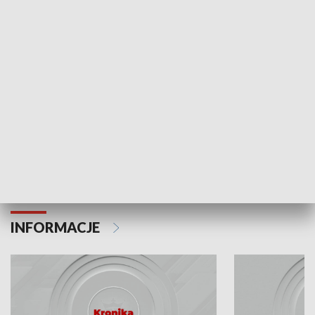
Odc. 6
Odc. 5
Czy wiesz, że Kraków inwestuje w edukację i
Czy wiesz, jak Kr
rozwój młodych?
mieszkańców?
INFORMACJE