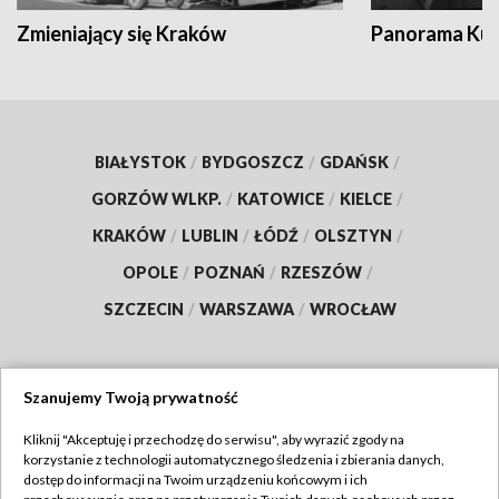
Zmieniający się Kraków
Panorama Kul
BIAŁYSTOK
/
BYDGOSZCZ
/
GDAŃSK
/
GORZÓW WLKP.
/
KATOWICE
/
KIELCE
/
KRAKÓW
/
LUBLIN
/
ŁÓDŹ
/
OLSZTYN
/
OPOLE
/
POZNAŃ
/
RZESZÓW
/
SZCZECIN
/
WARSZAWA
/
WROCŁAW
Szanujemy Twoją prywatność
Dołącz do nas:
Kliknij "Akceptuję i przechodzę do serwisu", aby wyrazić zgody na
korzystanie z technologii automatycznego śledzenia i zbierania danych,
TVP
dostęp do informacji na Twoim urządzeniu końcowym i ich