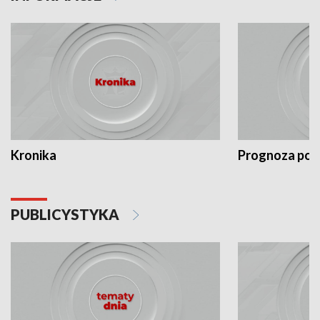
Kronika
Prognoza po
PUBLICYSTYKA