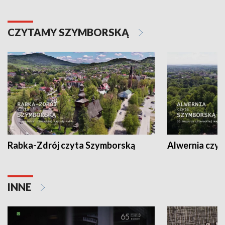
CZYTAMY SZYMBORSKĄ
Rabka-Zdrój czyta Szymborską
Alwernia czy
INNE