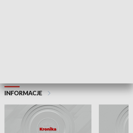
Odc. 6
Odc. 5
Czy wiesz, że Kraków inwestuje w edukację i
Czy wiesz, jak Kr
rozwój młodych?
mieszkańców?
INFORMACJE