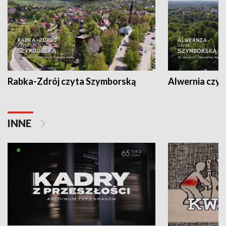
Rabka-Zdrój czyta Szymborską
Alwernia czy
INNE