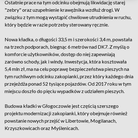
Ostatnie prace na tym odcinku obejmują likwidację starej
"zebry" oraz uzupełnienie krawężnika wzdłuż drogi. W
związku z tym mogą wystąpić chwilowe utrudnienia w ruchu,
który będzie w razie potrzeby sterowany ręcznie.
Nowa kładka, o długości 33,5 m i szerokości 3,4 m, powstała
na trzech podporach, biegnąc 6 metrów nad DK7. Z myślą o
komforcie użytkowników, dostęp do niej zapewniają
zarówno schody, jak i windy. Inwestycja, która kosztowała
5,4 mln zł, ma na celu poprawę bezpieczeństwa pieszych na
tym ruchliwym odcinku zakopianki, przez który każdego dnia
przejeżdża ponad 52 tysiące pojazdów. Od 2017 roku w tym
miejscu doszło do pięciu wypadków z udziałem pieszych.
Budowa kładki w Głogoczowie jest częścią szerszego
projektu modernizacji zakopianki, który obejmuje również
powstanie nowych przejść w Libertowie, Mogilanach,
Krzyszkowicach oraz Myślenicach.