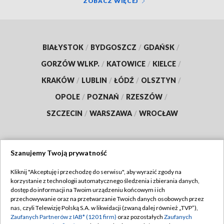
ZOBACZ WIĘCEJ
BIAŁYSTOK
/
BYDGOSZCZ
/
GDAŃSK
/
GORZÓW WLKP.
/
KATOWICE
/
KIELCE
/
KRAKÓW
/
LUBLIN
/
ŁÓDŹ
/
OLSZTYN
/
OPOLE
/
POZNAŃ
/
RZESZÓW
/
SZCZECIN
/
WARSZAWA
/
WROCŁAW
Szanujemy Twoją prywatność
Dołącz do nas:
Kliknij "Akceptuję i przechodzę do serwisu", aby wyrazić zgody na
korzystanie z technologii automatycznego śledzenia i zbierania danych,
TVP
dostęp do informacji na Twoim urządzeniu końcowym i ich
Abonament TVP
przechowywanie oraz na przetwarzanie Twoich danych osobowych przez
Regulamin TVP
nas, czyli Telewizję Polską S.A. w likwidacji (zwaną dalej również „TVP”),
Emisja w TVP
Polityka prywatności
Zaufanych Partnerów z IAB* (1201 firm)
oraz pozostałych
Zaufanych