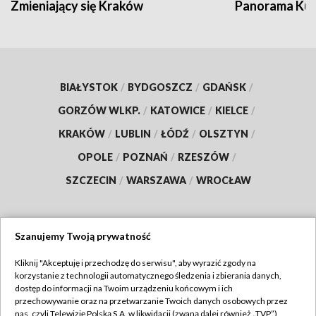
Zmieniający się Kraków
Panorama Kul
BIAŁYSTOK
/
BYDGOSZCZ
/
GDAŃSK
/
GORZÓW WLKP.
/
KATOWICE
/
KIELCE
/
KRAKÓW
/
LUBLIN
/
ŁÓDŹ
/
OLSZTYN
/
OPOLE
/
POZNAŃ
/
RZESZÓW
/
SZCZECIN
/
WARSZAWA
/
WROCŁAW
Szanujemy Twoją prywatność
Dołącz do nas:
Kliknij "Akceptuję i przechodzę do serwisu", aby wyrazić zgody na
korzystanie z technologii automatycznego śledzenia i zbierania danych,
TVP
dostęp do informacji na Twoim urządzeniu końcowym i ich
Abonament TVP
przechowywanie oraz na przetwarzanie Twoich danych osobowych przez
Regulamin TVP
nas, czyli Telewizję Polską S.A. w likwidacji (zwaną dalej również „TVP”),