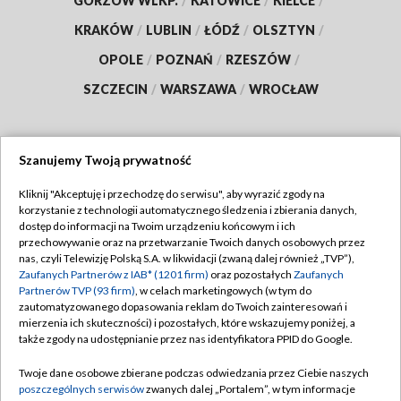
GORZÓW WLKP.
/
KATOWICE
/
KIELCE
/
KRAKÓW
/
LUBLIN
/
ŁÓDŹ
/
OLSZTYN
/
OPOLE
/
POZNAŃ
/
RZESZÓW
/
SZCZECIN
/
WARSZAWA
/
WROCŁAW
Szanujemy Twoją prywatność
Dołącz do nas:
Kliknij "Akceptuję i przechodzę do serwisu", aby wyrazić zgody na
korzystanie z technologii automatycznego śledzenia i zbierania danych,
TVP
dostęp do informacji na Twoim urządzeniu końcowym i ich
Abonament TVP
przechowywanie oraz na przetwarzanie Twoich danych osobowych przez
Regulamin TVP
nas, czyli Telewizję Polską S.A. w likwidacji (zwaną dalej również „TVP”),
Emisja w TVP
Zaufanych Partnerów z IAB* (1201 firm)
oraz pozostałych
Zaufanych
Polityka prywatności
Partnerów TVP (93 firm)
, w celach marketingowych (w tym do
Centrum informacji TVP
Moje zgody
zautomatyzowanego dopasowania reklam do Twoich zainteresowań i
mierzenia ich skuteczności) i pozostałych, które wskazujemy poniżej, a
Naziemna Telewizja Cyfrowa
Pomoc
także zgody na udostępnianie przez nas identyfikatora PPID do Google.
Sklep TVP
Biuro reklamy
Twoje dane osobowe zbierane podczas odwiedzania przez Ciebie naszych
Rada Programowa
poszczególnych serwisów
zwanych dalej „Portalem”, w tym informacje
Kontakt