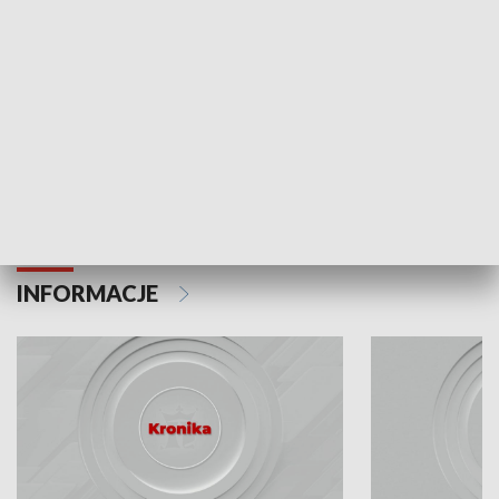
Odc. 6
Odc. 5
Czy wiesz, że Kraków inwestuje w edukację i
Czy wiesz, jak Kr
rozwój młodych?
mieszkańców?
INFORMACJE