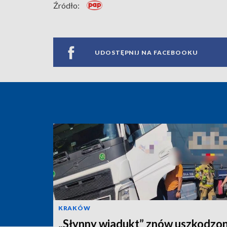
Źródło:
UDOSTĘPNIJ NA FACEBOOKU
KRAKÓW
„Słynny wiadukt” znów uszkodzon