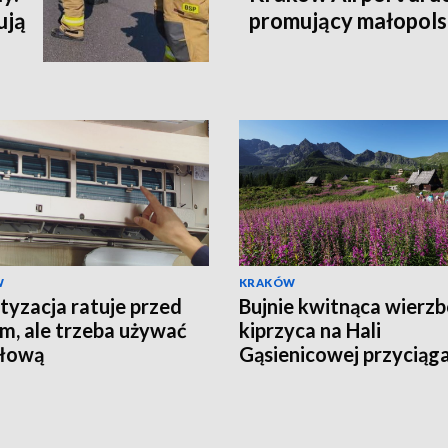
ują
promujący małopols
W
KRAKÓW
tyzacja ratuje przed
Bujnie kwitnąca wierz
m, ale trzeba używać
kiprzyca na Hali
 głową
Gąsienicowej przyciąg
tłumy turystów