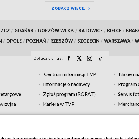
ZOBACZ WIĘCEJ
SZCZ
/
GDAŃSK
/
GORZÓW WLKP.
/
KATOWICE
/
KIELCE
/
KRA
N
/
OPOLE
/
POZNAŃ
/
RZESZÓW
/
SZCZECIN
/
WARSZAWA
/
W
Dołącz do nas:
Centrum informacji TVP
Naziemna
Informacje o nadawcy
Program d
zetargowe
Zgłoś program (ROPAT)
Serwis fo
wizyjna
Kariera w TVP
Merchandi
Polityka prywatności
Moje zgody
Pomoc
Biuro re
ody na korzystanie z technologii automatycznego śledzenia i zbie