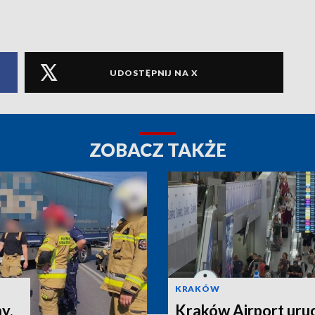
UDOSTĘPNIJ NA X
ZOBACZ TAKŻE
KRAKÓW
y.
Kraków Airport uru