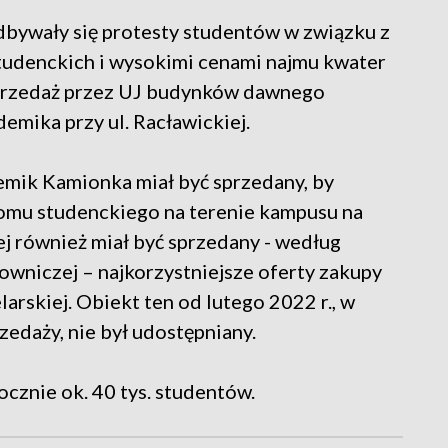
bywały się protesty studentów w związku z
tudenckich i wysokimi cenami najmu kwater
 sprzedaż przez UJ budynków dawnego
emika przy ul. Racławickiej.
mik Kamionka miał być sprzedany, by
omu studenckiego na terenie kampusu na
ej również miał być sprzedany - według
cowniczej – najkorzystniejsze oferty zakupy
larskiej. Obiekt ten od lutego 2022 r., w
daży, nie był udostępniany.
cznie ok. 40 tys. studentów.