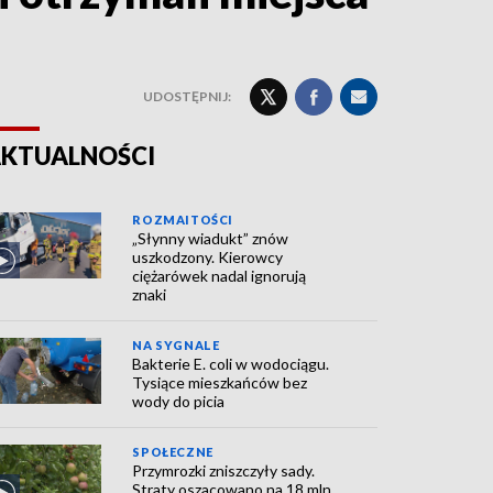
UDOSTĘPNIJ:
KTUALNOŚCI
ROZMAITOŚCI
„Słynny wiadukt” znów
uszkodzony. Kierowcy
ciężarówek nadal ignorują
znaki
NA SYGNALE
Bakterie E. coli w wodociągu.
Tysiące mieszkańców bez
wody do picia
SPOŁECZNE
Przymrozki zniszczyły sady.
Straty oszacowano na 18 mln