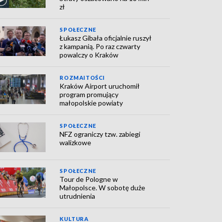
zł
SPOŁECZNE
Łukasz Gibała oficjalnie ruszył
z kampanią. Po raz czwarty
powalczy o Kraków
ROZMAITOŚCI
Kraków Airport uruchomił
program promujący
małopolskie powiaty
SPOŁECZNE
NFZ ograniczy tzw. zabiegi
walizkowe
SPOŁECZNE
Tour de Pologne w
Małopolsce. W sobotę duże
utrudnienia
KULTURA