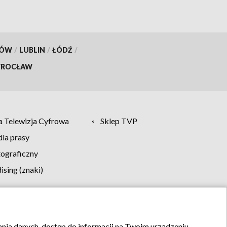
KÓW
/
LUBLIN
/
ŁÓDŹ
/
ROCŁAW
 Telewizja Cyfrowa
Sklep TVP
la prasy
tograficzny
sing (znaki)
klamy
Kontakt
rania danych, dostęp do informacji na Twoim urządzeniu