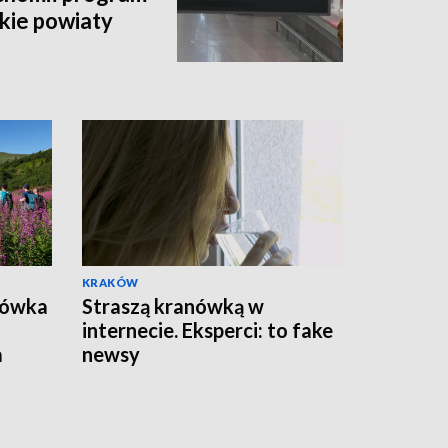
kie powiaty
KRAKÓW
bówka
Straszą kranówką w
internecie. Eksperci: to fake
a
newsy