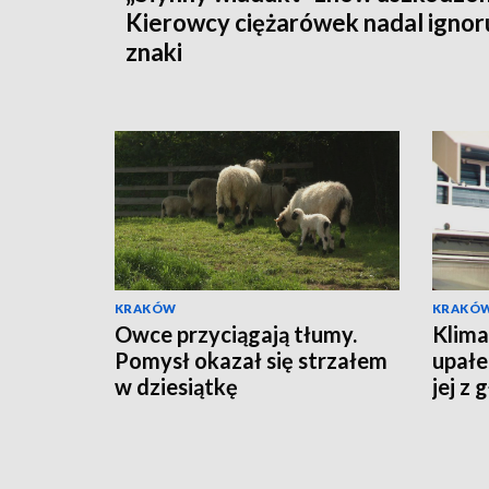
Kierowcy ciężarówek nadal ignor
znaki
KRAKÓW
KRAKÓ
Owce przyciągają tłumy.
Klima
Pomysł okazał się strzałem
upałe
w dziesiątkę
jej z