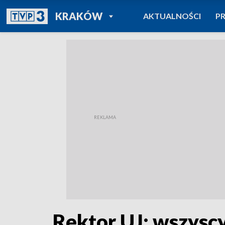
POWRÓT DO
KRAKÓW
AKTUALNOŚCI
P
TVP REGIONY
Rektor UJ: wszyscy