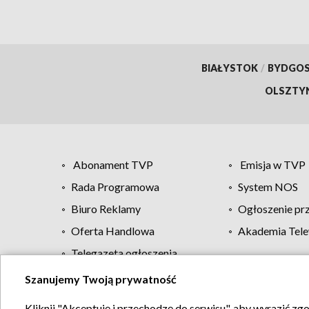
BIAŁYSTOK
/
BYDGO
OLSZTY
Abonament TVP
Emisja w TVP
Rada Programowa
System NOS
Biuro Reklamy
Ogłoszenie pr
Oferta Handlowa
Akademia Tele
Telegazeta ogłoszenia
Szanujemy Twoją prywatność
Regulamin TVP
Kliknij "Akceptuję i przechodzę do serwisu", aby wyrazić zg