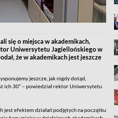
li się o miejsca w akademikach,
ktor Uniwersytetu Jagiellońskiego w
odał, że w akademikach jest jeszcze
Dysponujemy jeszcze, jak nigdy dotąd,
t ich 30” – powiedział rektor Uniwersytetu
 jest efektem działań podjętych na początku
nia bazy miejsc w działających akademikach,