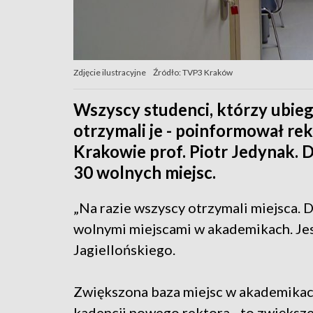
Zdjęcie ilustracyjne
Źródło: TVP3 Kraków
Wszyscy studenci, którzy ubiega
otrzymali je - poinformował re
Krakowie prof. Piotr Jedynak. D
30 wolnych miejsc.
„Na razie wszyscy otrzymali miejsca. 
wolnymi miejscami w akademikach. Jes
Jagiellońskiego.
Zwiększona baza miejsc w akademikach
kadencji nowego rektora - to zwiększe