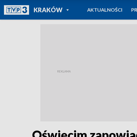
POWRÓT DO
KRAKÓW
AKTUALNOŚCI
P
TVP REGIONY
Oświęcim zapowia