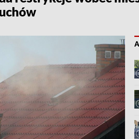
iuchów
A