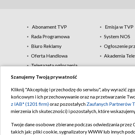
Abonament TVP
Emisja w TVP
Rada Programowa
System NOS
Biuro Reklamy
Ogłoszenie pr
Oferta Handlowa
Akademia Tele
Telegazeta ogłoszenia
Szanujemy Twoją prywatność
Regulamin TVP
Kliknij "Akceptuję i przechodzę do serwisu", aby wyrazić zg
końcowym i ich przechowywanie oraz na przetwarzanie Twoich
z IAB* (1201 firm)
oraz pozostałych
Zaufanych Partnerów T
mierzenia ich skuteczności) i pozostałych, które wskazujemy
Twoje dane osobowe zbierane podczas odwiedzania przez 
takich jak: pliki cookie, sygnalizatory WWW lub innych pod