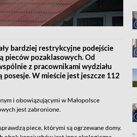
y bardziej restrykcyjne podejście
ją pieców pozaklasowych. Od
 wspólnie z pracownikami wydziału
 posesje. W mieście jest jeszcze 112
lnym i obowiązującymi w Małopolsce
wych jest zabronione.
 sprawdzą piece, którymi są ogrzewane domy.
ch obok kopciuchów jest inna ekologiczna