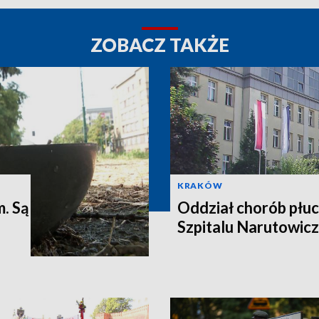
ZOBACZ TAKŻE
KRAKÓW
m. Są
Oddział chorób płuc
Szpitalu Narutowic