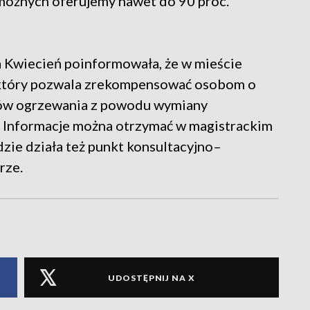
możnych oferujemy nawet do 90 proc.
 Kwiecień poinformowała, że w mieście
, który pozwala zrekompensować osobom o
tów ogrzewania z powodu wymiany
. Informacje można otrzymać w magistrackim
zie działa też punkt konsultacyjno–
rze.
UDOSTĘPNIJ NA X