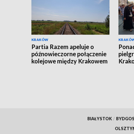
KRAKÓW
KRAKÓ
Partia Razem apeluje o
Ponad
późnowieczorne połączenie
pielg
kolejowe między Krakowem
Krako
i Katowicami
BIAŁYSTOK
/
BYDGO
OLSZTY