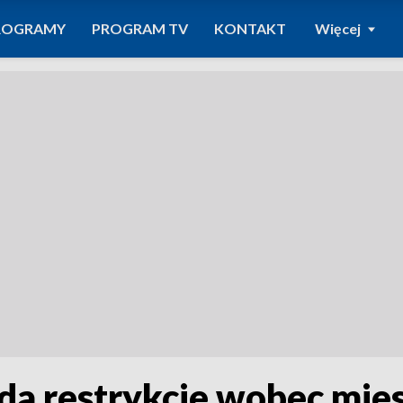
ROGRAMY
PROGRAM TV
KONTAKT
Więcej
da restrykcje wobec mi