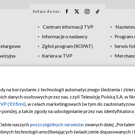
Dołącz do nas:
Centrum informacji TVP
Naziemna
Informacje o nadawcy
Program d
zetargowe
Zgłoś program (ROPAT)
Serwis fo
wizyjna
Kariera w TVP
Merchandi
Polityka prywatności
Moje zgody
Pomoc
Biuro re
ody na korzystanie z technologii automatycznego śledzenia i zbie
 danych osobowych przez nas, czyli Telewizję Polską S.A. w likw
VP (93 firm)
, w celach marketingowych (w tym do zautomatyzow
 poniżej, a także zgody na udostępnianie przez nas identyfikator
Ciebie naszych
poszczególnych serwisów
zwanych dalej „Portalem
obnych technologii umożliwiających świadczenie dopasowanych i be