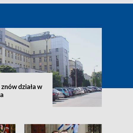
 znów działa w
za