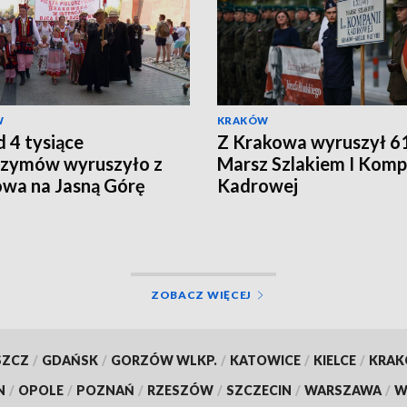
W
KRAKÓW
 4 tysiące
Z Krakowa wyruszył 61
rzymów wyruszyło z
Marsz Szlakiem I Komp
wa na Jasną Górę
Kadrowej
ZOBACZ WIĘCEJ
SZCZ
/
GDAŃSK
/
GORZÓW WLKP.
/
KATOWICE
/
KIELCE
/
KRA
N
/
OPOLE
/
POZNAŃ
/
RZESZÓW
/
SZCZECIN
/
WARSZAWA
/
W