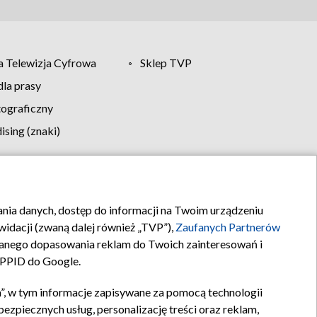
 Telewizja Cyfrowa
Sklep TVP
la prasy
tograficzny
sing (znaki)
klamy
Kontakt
rania danych, dostęp do informacji na Twoim urządzeniu
idacji (zwaną dalej również „TVP”),
Zaufanych Partnerów
anego dopasowania reklam do Twoich zainteresowań i
a PPID do Google.
”, w tym informacje zapisywane za pomocą technologii
zpiecznych usług, personalizację treści oraz reklam,