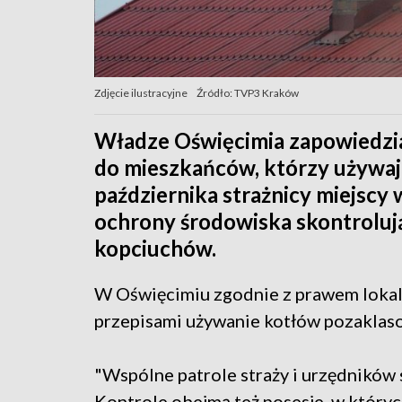
Zdjęcie ilustracyjne
Źródło: TVP3 Kraków
Władze Oświęcimia zapowiedział
do mieszkańców, którzy używa
października strażnicy miejscy
ochrony środowiska skontrolują
kopciuchów.
W Oświęcimiu zgodnie z prawem loka
przepisami używanie kotłów pozaklaso
"Wspólne patrole straży i urzędników
Kontrole obejmą też posesje, w który