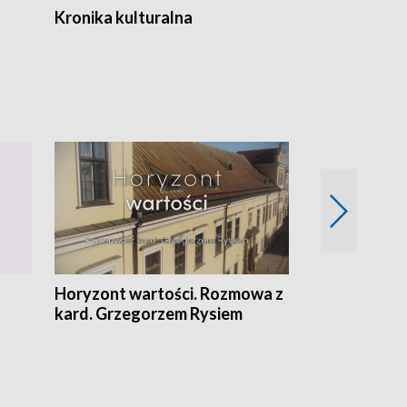
Kronika kulturalna
Kronika Tydz
Horyzont wartości. Rozmowa z
Kulturalnie 
kard. Grzegorzem Rysiem