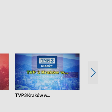
TVP3 Kraków w...
Ślizg