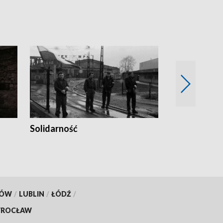
Solidarność
Trudne lata
KÓW
/
LUBLIN
/
ŁÓDŹ
/
ROCŁAW