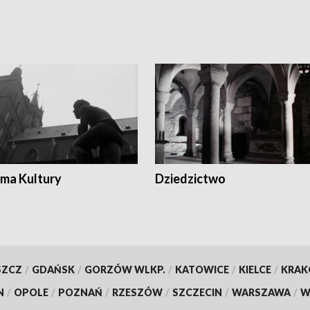
ma Kultury
Dziedzictwo
SZCZ
/
GDAŃSK
/
GORZÓW WLKP.
/
KATOWICE
/
KIELCE
/
KRA
N
/
OPOLE
/
POZNAŃ
/
RZESZÓW
/
SZCZECIN
/
WARSZAWA
/
W