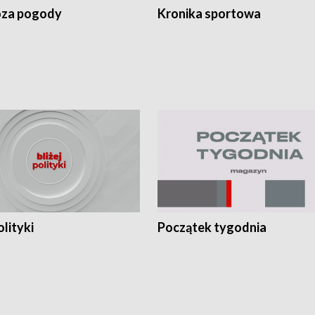
za pogody
Kronika sportowa
olityki
Początek tygodnia