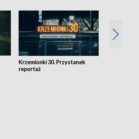
Krzemionki 30. Przystanek
Kraków - jak
reportaż