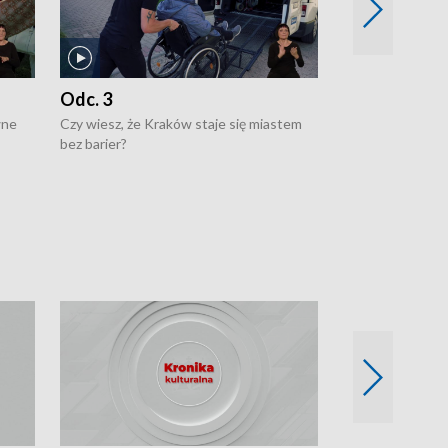
Odc. 3
Odc. 2
wne
Czy wiesz, że Kraków staje się miastem
Czy wiesz, że Kr
bez barier?
poprawia jakość 