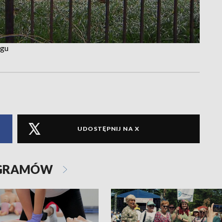
ngu
UDOSTĘPNIJ NA X
OGRAMÓW