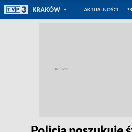
POWRÓT DO
KRAKÓW
AKTUALNOŚCI
P
TVP REGIONY
Policja poszukuje