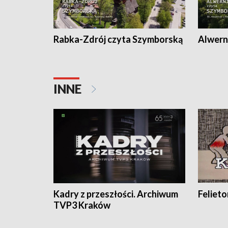
Rabka-Zdrój czyta Szymborską
Alwern
INNE
Kadry z przeszłości. Archiwum
Feliet
TVP3 Kraków