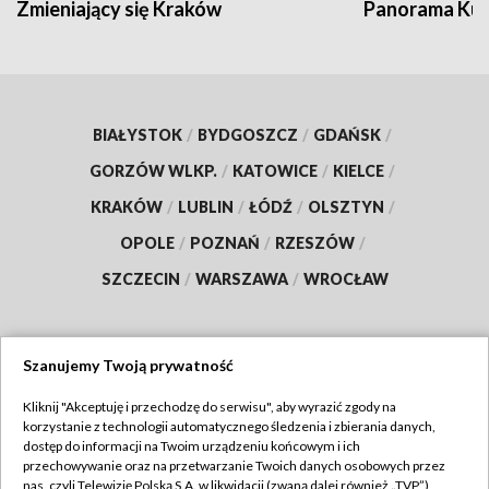
Zmieniający się Kraków
Panorama Kul
BIAŁYSTOK
/
BYDGOSZCZ
/
GDAŃSK
/
GORZÓW WLKP.
/
KATOWICE
/
KIELCE
/
KRAKÓW
/
LUBLIN
/
ŁÓDŹ
/
OLSZTYN
/
OPOLE
/
POZNAŃ
/
RZESZÓW
/
SZCZECIN
/
WARSZAWA
/
WROCŁAW
Szanujemy Twoją prywatność
Dołącz do nas:
Kliknij "Akceptuję i przechodzę do serwisu", aby wyrazić zgody na
korzystanie z technologii automatycznego śledzenia i zbierania danych,
TVP
dostęp do informacji na Twoim urządzeniu końcowym i ich
Abonament TVP
przechowywanie oraz na przetwarzanie Twoich danych osobowych przez
Regulamin TVP
nas, czyli Telewizję Polską S.A. w likwidacji (zwaną dalej również „TVP”),