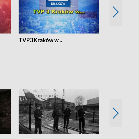
TVP3 Kraków w...
Ślizg