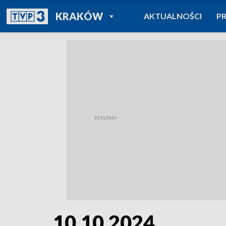
POWRÓT DO
KRAKÓW
AKTUALNOŚCI
P
TVP REGIONY
10.10.2024