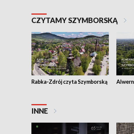
CZYTAMY SZYMBORSKĄ
Rabka-Zdrój czyta Szymborską
Alwern
INNE