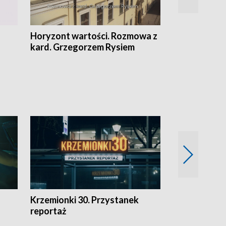
Horyzont wartości. Rozmowa z
Kulturalnie 
kard. Grzegorzem Rysiem
Krzemionki 30. Przystanek
Kraków - jak
reportaż