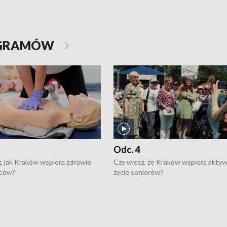
OGRAMÓW
Odc. 4
, jak Kraków wspiera zdrowie
Czy wiesz, że Kraków wspiera akty
ców?
życie seniorów?