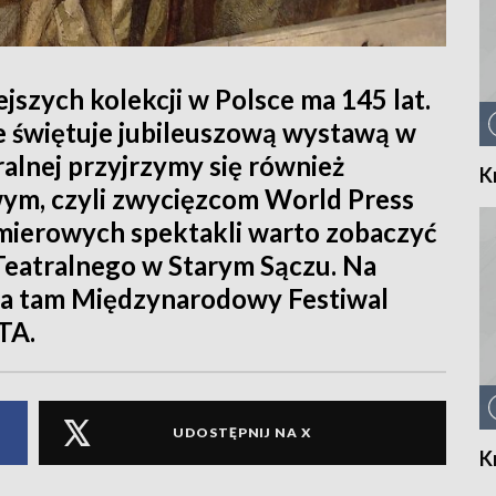
ejszych kolekcji w Polsce ma 145 lat.
świętuje jubileuszową wystawą w
alnej przyjrzymy się również
K
ym, czyli zwycięzcom World Press
mierowych spektakli warto zobaczyć
Teatralnego w Starym Sączu. Na
wa tam Międzynarodowy Festiwal
TA.
UDOSTĘPNIJ NA X
K