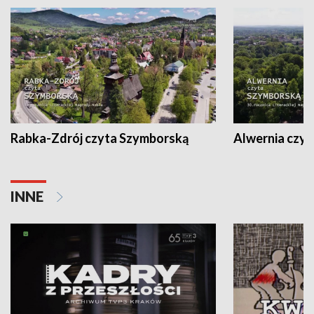
Rabka-Zdrój czyta Szymborską
Alwernia czy
INNE