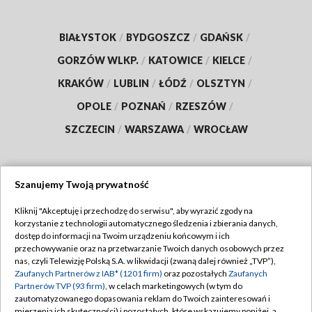
BIAŁYSTOK
/
BYDGOSZCZ
/
GDAŃSK
/
GORZÓW WLKP.
/
KATOWICE
/
KIELCE
/
KRAKÓW
/
LUBLIN
/
ŁÓDŹ
/
OLSZTYN
/
OPOLE
/
POZNAŃ
/
RZESZÓW
/
SZCZECIN
/
WARSZAWA
/
WROCŁAW
Szanujemy Twoją prywatność
Dołącz do nas:
Kliknij "Akceptuję i przechodzę do serwisu", aby wyrazić zgody na
korzystanie z technologii automatycznego śledzenia i zbierania danych,
TVP
dostęp do informacji na Twoim urządzeniu końcowym i ich
Abonament TVP
przechowywanie oraz na przetwarzanie Twoich danych osobowych przez
Regulamin TVP
nas, czyli Telewizję Polską S.A. w likwidacji (zwaną dalej również „TVP”),
Emisja w TVP
Zaufanych Partnerów z IAB* (1201 firm)
oraz pozostałych
Zaufanych
Polityka prywatności
Partnerów TVP (93 firm)
, w celach marketingowych (w tym do
Centrum informacji TVP
Moje zgody
zautomatyzowanego dopasowania reklam do Twoich zainteresowań i
mierzenia ich skuteczności) i pozostałych, które wskazujemy poniżej, a