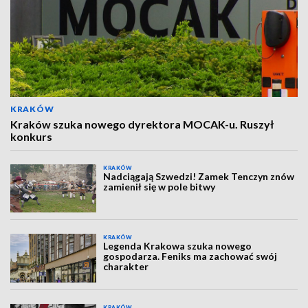
KRAKÓW
Kraków szuka nowego dyrektora MOCAK-u. Ruszył
konkurs
KRAKÓW
Nadciągają Szwedzi! Zamek Tenczyn znów
zamienił się w pole bitwy
KRAKÓW
Legenda Krakowa szuka nowego
gospodarza. Feniks ma zachować swój
charakter
KRAKÓW