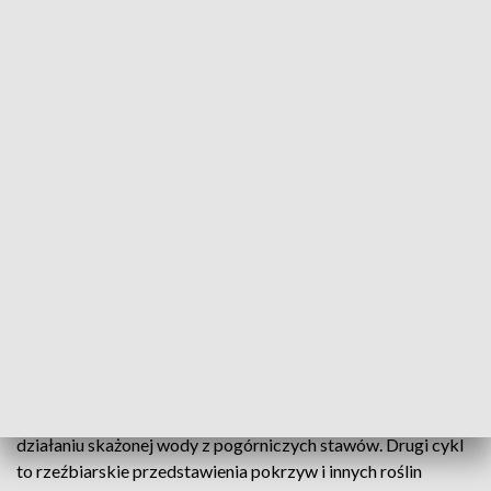
źródło: PAP/Łukasz Gągulski
Nowe wystawy w MOCAK-u.
(17)
Zobacz zdjęcia
Pierwszy cykl stanowią kurtyny wykonane z miedzi i cynku,
których rudy wydobywane są w kilku kopalniach na terenie
Anglii, Niemiec, Polski i Walii. Artystka nanosi
przedstawienia Adama i Ewy na blachy, które poddaje
działaniu skażonej wody z pogórniczych stawów. Drugi cykl
to rzeźbiarskie przedstawienia pokrzyw i innych roślin