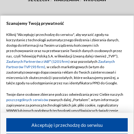
Szanujemy Twoją prywatność
Dołącz do nas:
Kliknij "Akceptuję i przechodzę do serwisu", aby wyrazić zgody na
korzystanie z technologii automatycznego śledzenia i zbierania danych,
TVP
dostęp do informacji na Twoim urządzeniu końcowym i ich
Abonament TVP
przechowywanie oraz na przetwarzanie Twoich danych osobowych przez
Regulamin TVP
nas, czyli Telewizję Polską S.A. w likwidacji (zwaną dalej również „TVP”),
Emisja w TVP
Polityka prywatności
Zaufanych Partnerów z IAB* (1201 firm)
oraz pozostałych
Zaufanych
Partnerów TVP (93 firm)
, w celach marketingowych (w tym do
Centrum informacji TVP
Moje zgody
zautomatyzowanego dopasowania reklam do Twoich zainteresowań i
mierzenia ich skuteczności) i pozostałych, które wskazujemy poniżej, a
Naziemna Telewizja Cyfrowa
Pomoc
także zgody na udostępnianie przez nas identyfikatora PPID do Google.
Sklep TVP
Biuro reklamy
Twoje dane osobowe zbierane podczas odwiedzania przez Ciebie naszych
Rada Programowa
Kontakt
poszczególnych serwisów
zwanych dalej „Portalem”, w tym informacje
zapisywane za pomocą technologii takich jak: pliki cookie, sygnalizatory
System NOS
WWW lub innych podobnych technologii umożliwiających świadczenie
dopasowanych i bezpiecznych usług, personalizację treści oraz reklam,
Informacje o nadawcy
Kanały
udostępnianie funkcji mediów społecznościowych oraz analizowanie
Akceptuję i przechodzę do serwisu
ruchu w Internecie.
Program dla prasy
©2026 Telewizja Polska S.A. w likwidacji