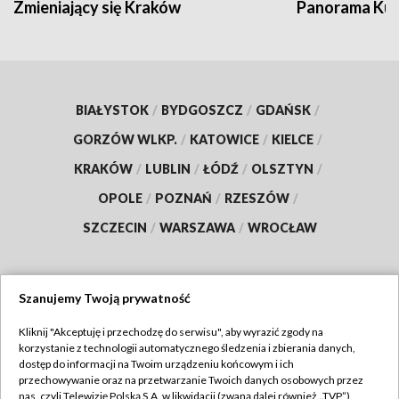
Zmieniający się Kraków
Panorama Kul
BIAŁYSTOK
/
BYDGOSZCZ
/
GDAŃSK
/
GORZÓW WLKP.
/
KATOWICE
/
KIELCE
/
KRAKÓW
/
LUBLIN
/
ŁÓDŹ
/
OLSZTYN
/
OPOLE
/
POZNAŃ
/
RZESZÓW
/
SZCZECIN
/
WARSZAWA
/
WROCŁAW
Szanujemy Twoją prywatność
Dołącz do nas:
Kliknij "Akceptuję i przechodzę do serwisu", aby wyrazić zgody na
korzystanie z technologii automatycznego śledzenia i zbierania danych,
TVP
dostęp do informacji na Twoim urządzeniu końcowym i ich
Abonament TVP
przechowywanie oraz na przetwarzanie Twoich danych osobowych przez
Regulamin TVP
nas, czyli Telewizję Polską S.A. w likwidacji (zwaną dalej również „TVP”),