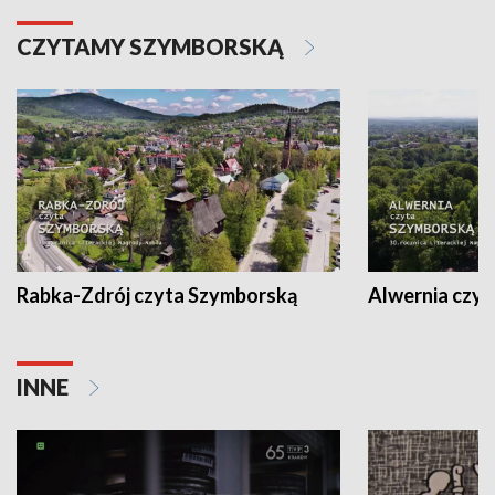
CZYTAMY SZYMBORSKĄ
Rabka-Zdrój czyta Szymborską
Alwernia czy
INNE