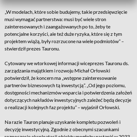
„W modelach, które sobie budujemy, takie przedsięwzięcie
musi wymagać partnerstwa: musi być wiele stron
zainteresowanych i zaangażowanych po to, żeby te
potencjalne korzyści, ale też duże ryzyka, które się z tym
projektem wiążą, były rozrzucone na wiele podmiotów” –
stwierdził prezes Tauronu.
Cytowany we wtorkowej informacji wiceprezes Tauronu ds.
zarządzania majątkiem i rozwoju Michał Orłowski
potwierdził, że koncern ma „wstępne zainteresowanie
partnerów biznesowych tą inwestycją”. „Od jego poziomu,
dostępności mechanizmów wsparcia i potwierdzenia założeń
dotyczących nakładów inwestycyjnych zależeć będą decyzje
o realizacji kolejnych faz projektu” – wyjaśnił Orłowski.
Na razie Tauron planuje uzyskanie kompletu pozwoleń i
decyzję inwestycyjną. Zgodnie z obecnymi szacunkami
rozpoczęcie eksploatacji obiektu mogłoby nastąpić w 2033