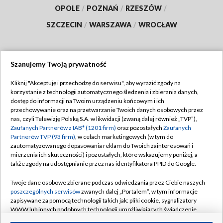
OPOLE
/
POZNAŃ
/
RZESZÓW
/
SZCZECIN
/
WARSZAWA
/
WROCŁAW
Szanujemy Twoją prywatność
Dołącz do nas:
Kliknij "Akceptuję i przechodzę do serwisu", aby wyrazić zgody na
korzystanie z technologii automatycznego śledzenia i zbierania danych,
TVP
dostęp do informacji na Twoim urządzeniu końcowym i ich
Abonament TVP
przechowywanie oraz na przetwarzanie Twoich danych osobowych przez
Regulamin TVP
nas, czyli Telewizję Polską S.A. w likwidacji (zwaną dalej również „TVP”),
Emisja w TVP
Polityka prywatności
Zaufanych Partnerów z IAB* (1201 firm)
oraz pozostałych
Zaufanych
Partnerów TVP (93 firm)
, w celach marketingowych (w tym do
Centrum informacji TVP
Moje zgody
zautomatyzowanego dopasowania reklam do Twoich zainteresowań i
mierzenia ich skuteczności) i pozostałych, które wskazujemy poniżej, a
Naziemna Telewizja Cyfrowa
Pomoc
także zgody na udostępnianie przez nas identyfikatora PPID do Google.
Sklep TVP
Biuro reklamy
Twoje dane osobowe zbierane podczas odwiedzania przez Ciebie naszych
Rada Programowa
Kontakt
poszczególnych serwisów
zwanych dalej „Portalem”, w tym informacje
zapisywane za pomocą technologii takich jak: pliki cookie, sygnalizatory
System NOS
WWW lub innych podobnych technologii umożliwiających świadczenie
dopasowanych i bezpiecznych usług, personalizację treści oraz reklam,
Informacje o nadawcy