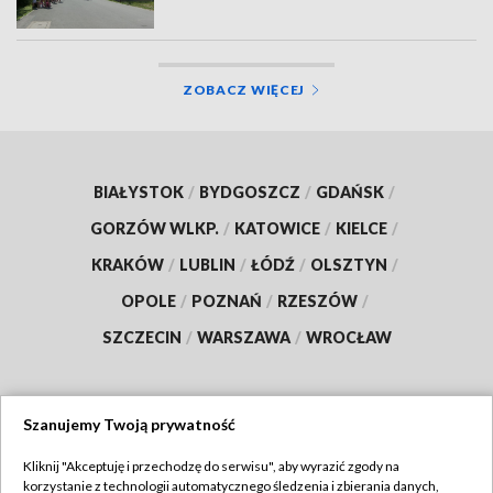
ZOBACZ WIĘCEJ
BIAŁYSTOK
/
BYDGOSZCZ
/
GDAŃSK
/
GORZÓW WLKP.
/
KATOWICE
/
KIELCE
/
KRAKÓW
/
LUBLIN
/
ŁÓDŹ
/
OLSZTYN
/
OPOLE
/
POZNAŃ
/
RZESZÓW
/
SZCZECIN
/
WARSZAWA
/
WROCŁAW
Szanujemy Twoją prywatność
Dołącz do nas:
Kliknij "Akceptuję i przechodzę do serwisu", aby wyrazić zgody na
korzystanie z technologii automatycznego śledzenia i zbierania danych,
TVP