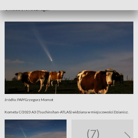
wykazało, że najprawdopodobniej pochodzi z krańców
Układu Słonecznego.
źródło: PAP/Grzegorz Momot
Kometa C/2023 A3 (Tsuchinshan-ATLAS) widziana w miejscowości Dzianisz.
(7)