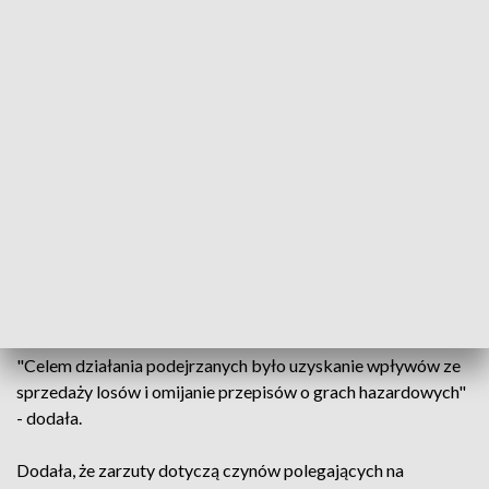
wartości ponad 38 mln zł, nieruchomości o szacunkowej
wartość 30 mln zł, sztabki złota oraz gotówkę.
Prok. Katarzyna Calów–Jaszewska z działu prasowego
Prokuratury Krajowej przekazała, że prokurator
zachodniopomorskiego pionu PZ PK przedstawił Kamilowi L.
oraz 9 innym osobom zarzuty dotyczące kierowania i udziału
w zorganizowanej grupie przestępczej, której celem było
popełnienie przestępstw karno-skarbowych związanych z
organizowaniem uczestnictwa w grach losowych,
wystawianiem nierzetelnych, poświadczających nieprawdę
faktur VAT oraz praniem brudnych pieniędzy
"Celem działania podejrzanych było uzyskanie wpływów ze
sprzedaży losów i omijanie przepisów o grach hazardowych"
- dodała.
Dodała, że zarzuty dotyczą czynów polegających na