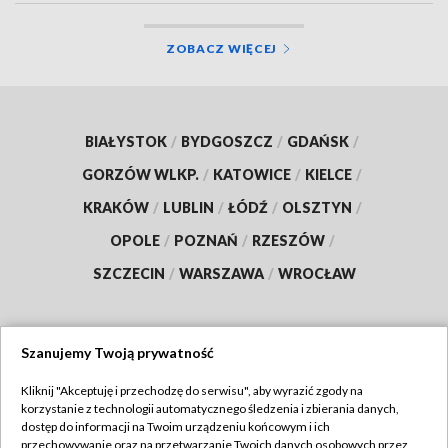
ZOBACZ WIĘCEJ
BIAŁYSTOK
/
BYDGOSZCZ
/
GDAŃSK
/
GORZÓW WLKP.
/
KATOWICE
/
KIELCE
/
KRAKÓW
/
LUBLIN
/
ŁÓDŹ
/
OLSZTYN
/
OPOLE
/
POZNAŃ
/
RZESZÓW
/
SZCZECIN
/
WARSZAWA
/
WROCŁAW
Szanujemy Twoją prywatność
Dołącz do nas:
Kliknij "Akceptuję i przechodzę do serwisu", aby wyrazić zgody na
korzystanie z technologii automatycznego śledzenia i zbierania danych,
TVP
dostęp do informacji na Twoim urządzeniu końcowym i ich
Abonament TVP
przechowywanie oraz na przetwarzanie Twoich danych osobowych przez