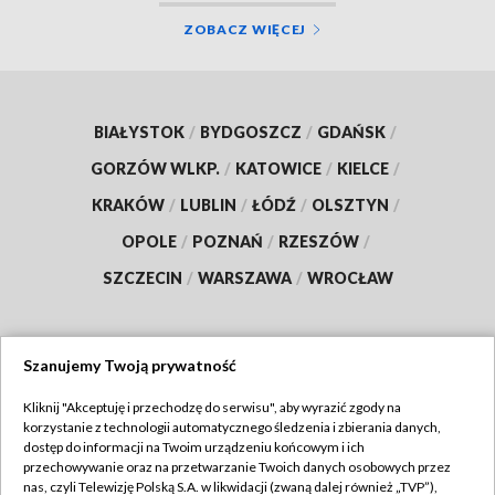
ZOBACZ WIĘCEJ
BIAŁYSTOK
/
BYDGOSZCZ
/
GDAŃSK
/
GORZÓW WLKP.
/
KATOWICE
/
KIELCE
/
KRAKÓW
/
LUBLIN
/
ŁÓDŹ
/
OLSZTYN
/
OPOLE
/
POZNAŃ
/
RZESZÓW
/
SZCZECIN
/
WARSZAWA
/
WROCŁAW
Szanujemy Twoją prywatność
Dołącz do nas:
Kliknij "Akceptuję i przechodzę do serwisu", aby wyrazić zgody na
korzystanie z technologii automatycznego śledzenia i zbierania danych,
TVP
dostęp do informacji na Twoim urządzeniu końcowym i ich
Abonament TVP
przechowywanie oraz na przetwarzanie Twoich danych osobowych przez
Regulamin TVP
nas, czyli Telewizję Polską S.A. w likwidacji (zwaną dalej również „TVP”),