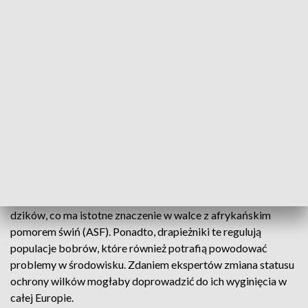
Dyskusja o odebraniu ścisłej ochrony wilkom
Rosnące straty w gospodarstwach wywołały debatę na
temat odebrania wilkom ścisłej ochrony, która obowiązuje
od ponad 20 lat. Niektórzy twierdzą, że wilka należy objąć
większą kontrolą, a przyroda wymaga zarządzania przez
człowieka.
Naukowcy i ekolodzy mówią "nie"
Naukowcy i ekolodzy są zgodni – wilki odgrywają kluczową
rolę w ekosystemie. Wilki pomagają kontrolować populację
dzików, co ma istotne znaczenie w walce z afrykańskim
pomorem świń (ASF). Ponadto, drapieżniki te regulują
populacje bobrów, które również potrafią powodować
problemy w środowisku. Zdaniem ekspertów zmiana statusu
ochrony wilków mogłaby doprowadzić do ich wyginięcia w
całej Europie.