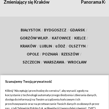
Zmieniający się Kraków
Panorama Kul
BIAŁYSTOK
/
BYDGOSZCZ
/
GDAŃSK
/
GORZÓW WLKP.
/
KATOWICE
/
KIELCE
/
KRAKÓW
/
LUBLIN
/
ŁÓDŹ
/
OLSZTYN
/
OPOLE
/
POZNAŃ
/
RZESZÓW
/
SZCZECIN
/
WARSZAWA
/
WROCŁAW
Szanujemy Twoją prywatność
Dołącz do nas:
Kliknij "Akceptuję i przechodzę do serwisu", aby wyrazić zgody na
korzystanie z technologii automatycznego śledzenia i zbierania danych,
TVP
dostęp do informacji na Twoim urządzeniu końcowym i ich
Abonament TVP
przechowywanie oraz na przetwarzanie Twoich danych osobowych przez
Regulamin TVP
nas, czyli Telewizję Polską S.A. w likwidacji (zwaną dalej również „TVP”),