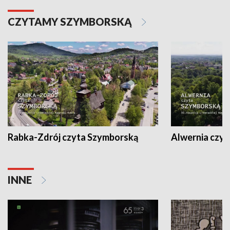
CZYTAMY SZYMBORSKĄ
Rabka-Zdrój czyta Szymborską
Alwernia czy
INNE