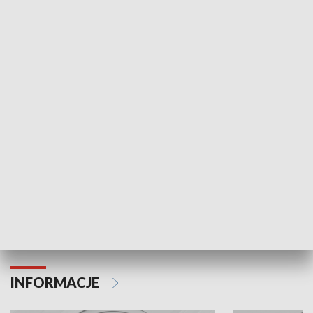
NAJNOWSZE WYDANIA PROGRAMÓW
Odc. 6
Odc. 5
Czy wiesz, że Kraków inwestuje w edukację i
Czy wiesz, jak Kr
rozwój młodych?
mieszkańców?
INFORMACJE