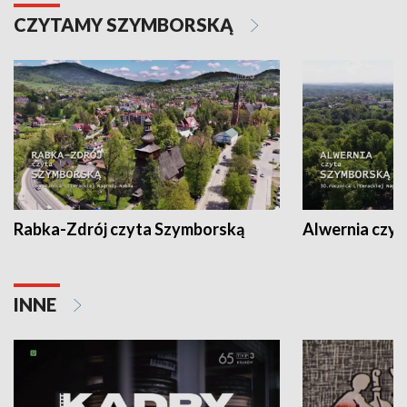
CZYTAMY SZYMBORSKĄ
Rabka-Zdrój czyta Szymborską
Alwernia czy
INNE