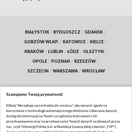
BIAŁYSTOK
/
BYDGOSZCZ
/
GDAŃSK
/
GORZÓW WLKP.
/
KATOWICE
/
KIELCE
/
KRAKÓW
/
LUBLIN
/
ŁÓDŹ
/
OLSZTYN
/
OPOLE
/
POZNAŃ
/
RZESZÓW
/
SZCZECIN
/
WARSZAWA
/
WROCŁAW
Szanujemy Twoją prywatność
Dołącz do nas:
Kliknij "Akceptuję i przechodzę do serwisu", aby wyrazić zgody na
korzystanie z technologii automatycznego śledzenia i zbierania danych,
TVP
dostęp do informacji na Twoim urządzeniu końcowym i ich
Abonament TVP
przechowywanie oraz na przetwarzanie Twoich danych osobowych przez
Regulamin TVP
nas, czyli Telewizję Polską S.A. w likwidacji (zwaną dalej również „TVP”),
Emisja w TVP
Zaufanych Partnerów z IAB* (1201 firm)
oraz pozostałych
Zaufanych