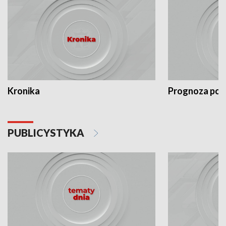
Kronika
Prognoza po
PUBLICYSTYKA