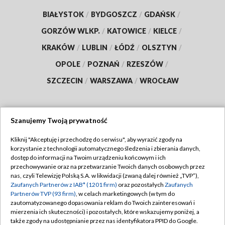
BIAŁYSTOK
/
BYDGOSZCZ
/
GDAŃSK
/
GORZÓW WLKP.
/
KATOWICE
/
KIELCE
/
KRAKÓW
/
LUBLIN
/
ŁÓDŹ
/
OLSZTYN
/
OPOLE
/
POZNAŃ
/
RZESZÓW
/
SZCZECIN
/
WARSZAWA
/
WROCŁAW
Szanujemy Twoją prywatność
Dołącz do nas:
Kliknij "Akceptuję i przechodzę do serwisu", aby wyrazić zgody na
korzystanie z technologii automatycznego śledzenia i zbierania danych,
TVP
dostęp do informacji na Twoim urządzeniu końcowym i ich
Abonament TVP
przechowywanie oraz na przetwarzanie Twoich danych osobowych przez
Regulamin TVP
nas, czyli Telewizję Polską S.A. w likwidacji (zwaną dalej również „TVP”),
Emisja w TVP
Polityka prywatności
Zaufanych Partnerów z IAB* (1201 firm)
oraz pozostałych
Zaufanych
Partnerów TVP (93 firm)
, w celach marketingowych (w tym do
Centrum informacji TVP
Moje zgody
zautomatyzowanego dopasowania reklam do Twoich zainteresowań i
mierzenia ich skuteczności) i pozostałych, które wskazujemy poniżej, a
Naziemna Telewizja Cyfrowa
Pomoc
także zgody na udostępnianie przez nas identyfikatora PPID do Google.