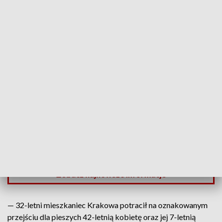
Pijany potrącił kobietę z dzieckiem
Źródło: Małopolska Policja
Poważny wypadek przy ul. Działowskiego w
Krakowie. Pijany i pod wpływem narkotyków
kierowca potrącił kobietę i jej 7-letnią córkę na
oznakowanym przejściu dla pieszych. 32-letni
mieszkaniec Krakowa przebywa obecnie w areszcie.
Zobacz najnowsze informacje
— 32-letni mieszkaniec Krakowa potracił na oznakowanym
przejściu dla pieszych 42-letnią kobietę oraz jej 7-letnią