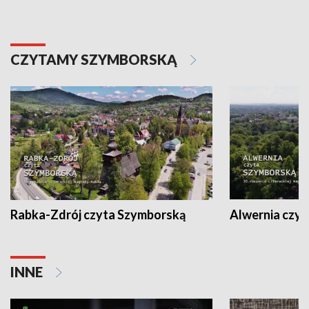
CZYTAMY SZYMBORSKĄ
Rabka-Zdrój czyta Szymborską
Alwernia czy
INNE