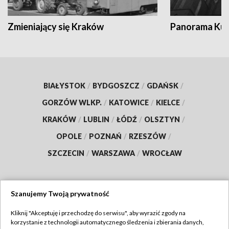
Zmieniający się Kraków
Panorama Kul
BIAŁYSTOK
/
BYDGOSZCZ
/
GDAŃSK
/
GORZÓW WLKP.
/
KATOWICE
/
KIELCE
/
KRAKÓW
/
LUBLIN
/
ŁÓDŹ
/
OLSZTYN
/
OPOLE
/
POZNAŃ
/
RZESZÓW
/
SZCZECIN
/
WARSZAWA
/
WROCŁAW
Szanujemy Twoją prywatność
Dołącz do nas:
Kliknij "Akceptuję i przechodzę do serwisu", aby wyrazić zgody na
korzystanie z technologii automatycznego śledzenia i zbierania danych,
TVP