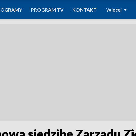
ROGRAMY
PROGRAM TV
KONTAKT
Więcej
wą siedzibę Zarządu Ziel