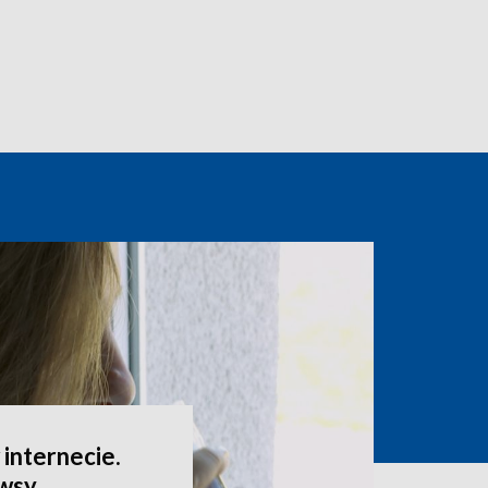
internecie.
ewsy