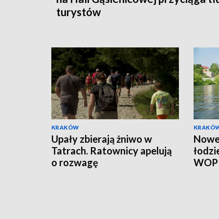
turystów
KRAKÓW
KRAKÓ
Upały zbierają żniwo w
Nowe 
Tatrach. Ratownicy apelują
łodzi
o rozwagę
WOP