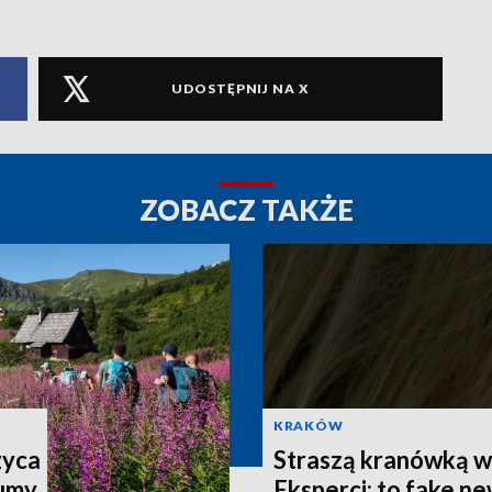
UDOSTĘPNIJ NA X
ZOBACZ TAKŻE
KRAKÓW
zyca
Straszą kranówką w 
łumy
Eksperci: to fake n