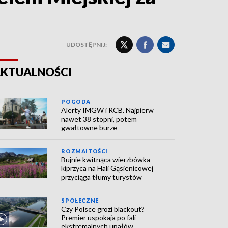
UDOSTĘPNIJ:
KTUALNOŚCI
POGODA
Alerty IMGW i RCB. Najpierw
nawet 38 stopni, potem
gwałtowne burze
ROZMAITOŚCI
Bujnie kwitnąca wierzbówka
kiprzyca na Hali Gąsienicowej
przyciąga tłumy turystów
SPOŁECZNE
Czy Polsce grozi blackout?
Premier uspokaja po fali
ekstremalnych upałów