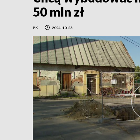
50 mln zł
PK
2024-10-23