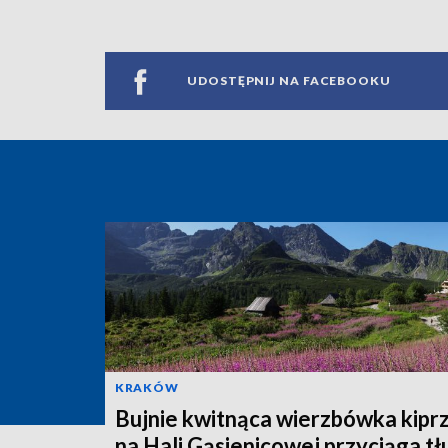
UDOSTĘPNIJ NA FACEBOOKU
KRAKÓW
Bujnie kwitnąca wierzbówka kipr
na Hali Gąsienicowej przyciąga t