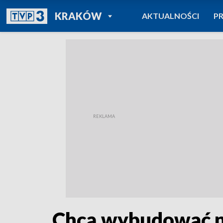
POWRÓT DO
KRAKÓW
AKTUALNOŚCI
P
TVP REGIONY
Chcą wybudować no