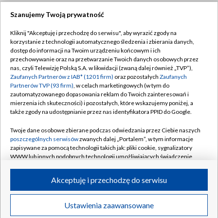
Szanujemy Twoją prywatność
Dołącz do nas:
Kliknij "Akceptuję i przechodzę do serwisu", aby wyrazić zgody na
korzystanie z technologii automatycznego śledzenia i zbierania danych,
TVP
dostęp do informacji na Twoim urządzeniu końcowym i ich
Abonament TVP
przechowywanie oraz na przetwarzanie Twoich danych osobowych przez
Regulamin TVP
nas, czyli Telewizję Polską S.A. w likwidacji (zwaną dalej również „TVP”),
Emisja w TVP
Polityka prywatności
Zaufanych Partnerów z IAB* (1201 firm)
oraz pozostałych
Zaufanych
Partnerów TVP (93 firm)
, w celach marketingowych (w tym do
Centrum informacji TVP
Moje zgody
zautomatyzowanego dopasowania reklam do Twoich zainteresowań i
mierzenia ich skuteczności) i pozostałych, które wskazujemy poniżej, a
Naziemna Telewizja Cyfrowa
Pomoc
także zgody na udostępnianie przez nas identyfikatora PPID do Google.
Sklep TVP
Biuro reklamy
Twoje dane osobowe zbierane podczas odwiedzania przez Ciebie naszych
Rada Programowa
Kontakt
poszczególnych serwisów
zwanych dalej „Portalem”, w tym informacje
zapisywane za pomocą technologii takich jak: pliki cookie, sygnalizatory
System NOS
WWW lub innych podobnych technologii umożliwiających świadczenie
dopasowanych i bezpiecznych usług, personalizację treści oraz reklam,
Informacje o nadawcy
Kanały
udostępnianie funkcji mediów społecznościowych oraz analizowanie
Akceptuję i przechodzę do serwisu
ruchu w Internecie.
Program dla prasy
©2026 Telewizja Polska S.A. w likwidacji
Biuro Reklamy
Twoje dane osobowe zbierane podczas odwiedzania przez Ciebie
Ustawienia zaawansowane
poszczególnych serwisów
na Portalu, takie jak adresy IP, identyfikatory
Ogłoszenie przetargowe