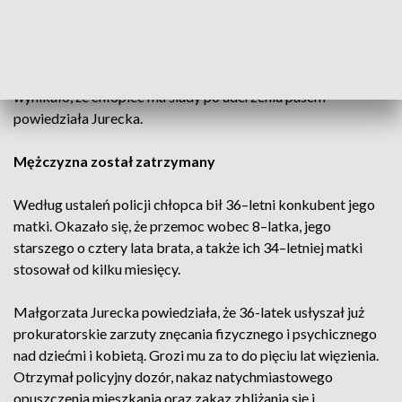
Policjantka poinformowała, że w poniedziałek
funkcjonariusze otrzymali wiadomość od pedagoga jednej z
placówek oświatowych o podejrzeniu stosowania przemocy
fizycznej wobec 8-letniego ucznia. „Z relacji nauczycieli
wynikało, że chłopiec ma ślady po uderzeniu pasem” –
powiedziała Jurecka.
Mężczyzna został zatrzymany
Według ustaleń policji chłopca bił 36–letni konkubent jego
matki. Okazało się, że przemoc wobec 8–latka, jego
starszego o cztery lata brata, a także ich 34–letniej matki
stosował od kilku miesięcy.
Małgorzata Jurecka powiedziała, że 36-latek usłyszał już
prokuratorskie zarzuty znęcania fizycznego i psychicznego
nad dziećmi i kobietą. Grozi mu za to do pięciu lat więzienia.
Otrzymał policyjny dozór, nakaz natychmiastowego
opuszczenia mieszkania oraz zakaz zbliżania się i