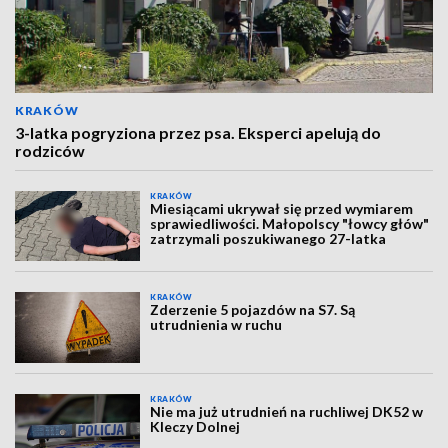
KRAKÓW
3-latka pogryziona przez psa. Eksperci apelują do
rodziców
KRAKÓW
Miesiącami ukrywał się przed wymiarem
sprawiedliwości. Małopolscy "łowcy głów"
zatrzymali poszukiwanego 27-latka
KRAKÓW
Zderzenie 5 pojazdów na S7. Są
utrudnienia w ruchu
KRAKÓW
Nie ma już utrudnień na ruchliwej DK52 w
Kleczy Dolnej