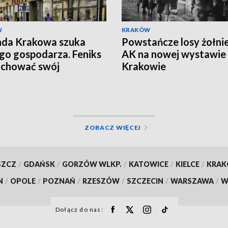
W
KRAKÓW
nda Krakowa szuka
Powstańcze losy żołni
o gospodarza. Feniks
AK na nowej wystawie
achować swój
Krakowie
kter
ZOBACZ WIĘCEJ
SZCZ
/
GDAŃSK
/
GORZÓW WLKP.
/
KATOWICE
/
KIELCE
/
KRA
N
/
OPOLE
/
POZNAŃ
/
RZESZÓW
/
SZCZECIN
/
WARSZAWA
/
W
Dołącz do nas: