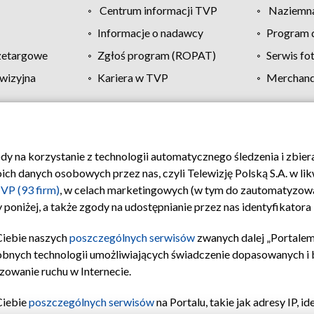
Centrum informacji TVP
Naziemna
Informacje o nadawcy
Program d
zetargowe
Zgłoś program (ROPAT)
Serwis fo
wizyjna
Kariera w TVP
Merchandi
Polityka prywatności
Moje zgody
Pomoc
Biuro re
ody na korzystanie z technologii automatycznego śledzenia i zbie
 danych osobowych przez nas, czyli Telewizję Polską S.A. w likw
VP (93 firm)
, w celach marketingowych (w tym do zautomatyzow
 poniżej, a także zgody na udostępnianie przez nas identyfikator
Ciebie naszych
poszczególnych serwisów
zwanych dalej „Portalem
obnych technologii umożliwiających świadczenie dopasowanych i be
zowanie ruchu w Internecie.
Ciebie
poszczególnych serwisów
na Portalu, takie jak adresy IP, 