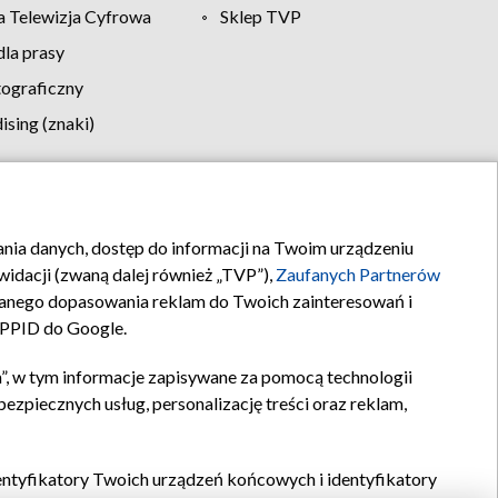
 Telewizja Cyfrowa
Sklep TVP
la prasy
tograficzny
sing (znaki)
klamy
Kontakt
rania danych, dostęp do informacji na Twoim urządzeniu
idacji (zwaną dalej również „TVP”),
Zaufanych Partnerów
anego dopasowania reklam do Twoich zainteresowań i
a PPID do Google.
”, w tym informacje zapisywane za pomocą technologii
zpiecznych usług, personalizację treści oraz reklam,
identyfikatory Twoich urządzeń końcowych i identyfikatory