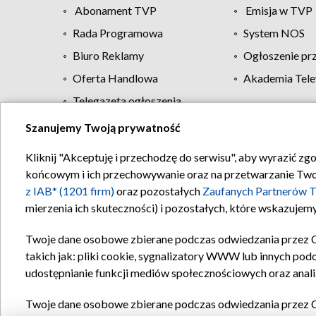
Abonament TVP
Emisja w TVP
Rada Programowa
System NOS
Biuro Reklamy
Ogłoszenie pr
Oferta Handlowa
Akademia Tele
Telegazeta ogłoszenia
Szanujemy Twoją prywatność
Regulamin TVP
Kliknij "Akceptuję i przechodzę do serwisu", aby wyrazić zg
końcowym i ich przechowywanie oraz na przetwarzanie Twoich
z IAB* (1201 firm)
oraz pozostałych
Zaufanych Partnerów T
mierzenia ich skuteczności) i pozostałych, które wskazujemy
Twoje dane osobowe zbierane podczas odwiedzania przez 
takich jak: pliki cookie, sygnalizatory WWW lub innych pod
udostępnianie funkcji mediów społecznościowych oraz anali
Twoje dane osobowe zbierane podczas odwiedzania przez 