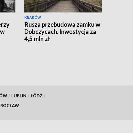
KRAKÓW
erzy
Rusza przebudowa zamku w
 w
Dobczycach. Inwestycja za
4,5 mln zł
KÓW
/
LUBLIN
/
ŁÓDŹ
/
ROCŁAW