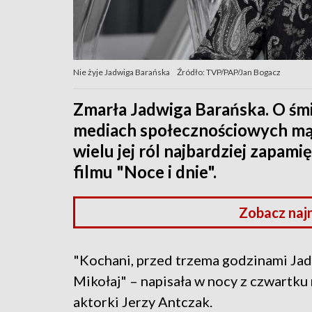
Nie żyje Jadwiga Barańska
Źródło: TVP/PAP/Jan Bogacz
Zmarła Jadwiga Barańska. O śm
mediach społecznościowych mąż
wielu jej ról najbardziej zapami
filmu "Noce i dnie".
Zobacz naj
"Kochani, przed trzema godzinami Jadz
Mikołaj" – napisała w nocy z czwartk
aktorki Jerzy Antczak.