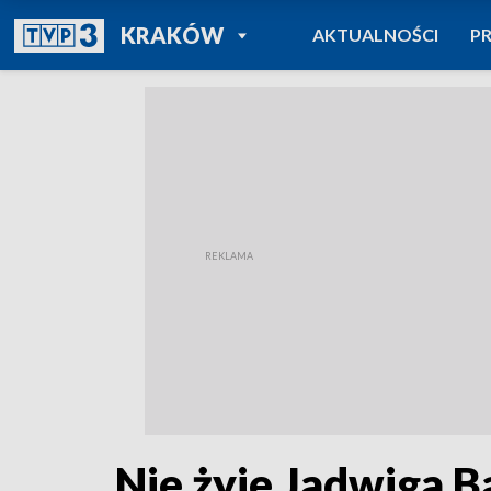
POWRÓT DO
KRAKÓW
AKTUALNOŚCI
P
TVP REGIONY
Nie żyje Jadwiga B