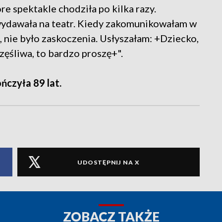
e spektakle chodziła po kilka razy.
 wydawała na teatr. Kiedy zakomunikowałam w
 nie było zaskoczenia. Usłyszałam: +Dziecko,
częśliwa, to bardzo proszę+".
ńczyła 89 lat.
UDOSTĘPNIJ NA X
ZOBACZ TAKŻE