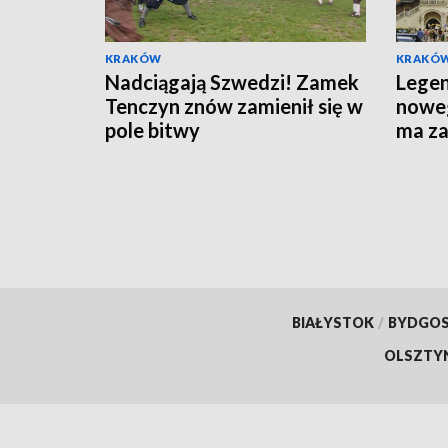
KRAKÓW
KRAKÓ
Nadciągają Szwedzi! Zamek
Lege
Tenczyn znów zamienił się w
noweg
pole bitwy
ma z
chara
BIAŁYSTOK
/
BYDGO
OLSZTY