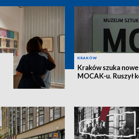
KRAKÓW
Kraków szuka nowe
MOCAK-u. Ruszył k