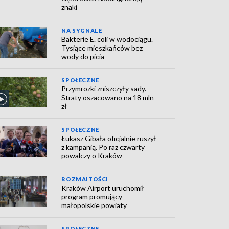
znaki
NA SYGNALE
Bakterie E. coli w wodociągu.
Tysiące mieszkańców bez
wody do picia
SPOŁECZNE
Przymrozki zniszczyły sady.
Straty oszacowano na 18 mln
zł
SPOŁECZNE
Łukasz Gibała oficjalnie ruszył
z kampanią. Po raz czwarty
powalczy o Kraków
ROZMAITOŚCI
Kraków Airport uruchomił
program promujący
małopolskie powiaty
SPOŁECZNE