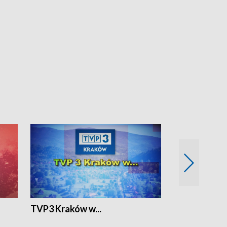
TVP3 Kraków w...
Ślizg