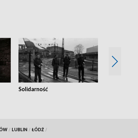
Solidarność
Trudne lata
KÓW
/
LUBLIN
/
ŁÓDŹ
/