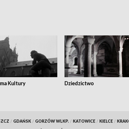
ma Kultury
Dziedzictwo
SZCZ
/
GDAŃSK
/
GORZÓW WLKP.
/
KATOWICE
/
KIELCE
/
KRA