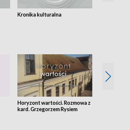
Kronika kulturalna
Kronika Tydz
Horyzont wartości. Rozmowa z
Kulturalnie 
kard. Grzegorzem Rysiem