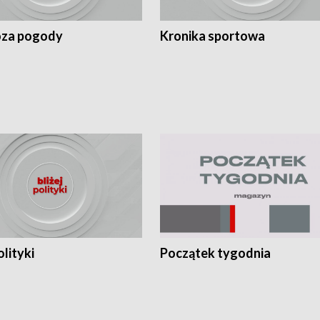
za pogody
Kronika sportowa
olityki
Początek tygodnia