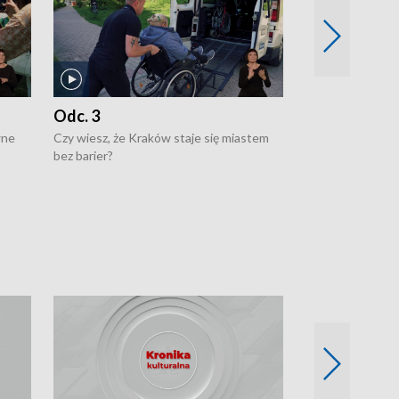
Odc. 3
Odc. 2
wne
Czy wiesz, że Kraków staje się miastem
Czy wiesz, że Kr
bez barier?
poprawia jakość 