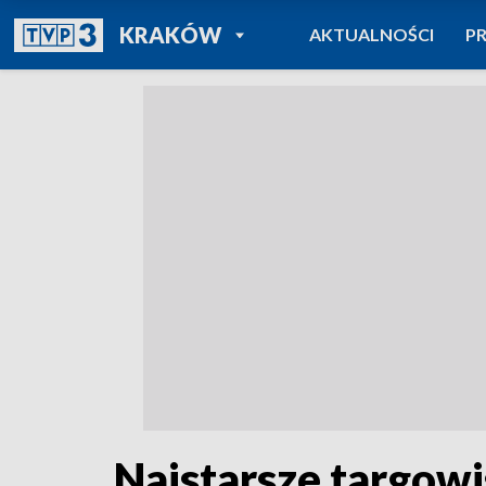
POWRÓT DO
KRAKÓW
AKTUALNOŚCI
P
TVP REGIONY
Najstarsze targow