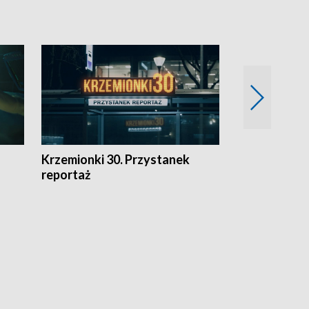
Krzemionki 30. Przystanek
Kraków - jak
reportaż