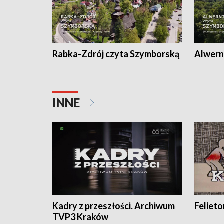
Rabka-Zdrój czyta Szymborską
Alwern
INNE
Kadry z przeszłości. Archiwum
Feliet
TVP3 Kraków