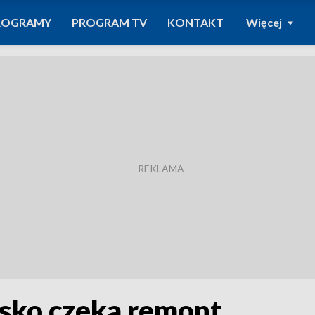
ROGRAMY
PROGRAM TV
KONTAKT
Więcej
isko czeka remont