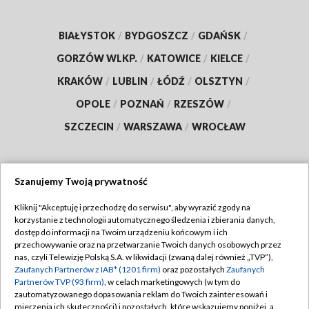
BIAŁYSTOK
/
BYDGOSZCZ
/
GDAŃSK
/
GORZÓW WLKP.
/
KATOWICE
/
KIELCE
/
KRAKÓW
/
LUBLIN
/
ŁÓDŹ
/
OLSZTYN
/
OPOLE
/
POZNAŃ
/
RZESZÓW
/
SZCZECIN
/
WARSZAWA
/
WROCŁAW
Szanujemy Twoją prywatność
Dołącz do nas:
Kliknij "Akceptuję i przechodzę do serwisu", aby wyrazić zgody na
korzystanie z technologii automatycznego śledzenia i zbierania danych,
TVP
dostęp do informacji na Twoim urządzeniu końcowym i ich
Abonament TVP
przechowywanie oraz na przetwarzanie Twoich danych osobowych przez
Regulamin TVP
nas, czyli Telewizję Polską S.A. w likwidacji (zwaną dalej również „TVP”),
Emisja w TVP
Zaufanych Partnerów z IAB* (1201 firm)
oraz pozostałych
Zaufanych
Polityka prywatności
Partnerów TVP (93 firm)
, w celach marketingowych (w tym do
Centrum informacji TVP
Moje zgody
zautomatyzowanego dopasowania reklam do Twoich zainteresowań i
mierzenia ich skuteczności) i pozostałych, które wskazujemy poniżej, a