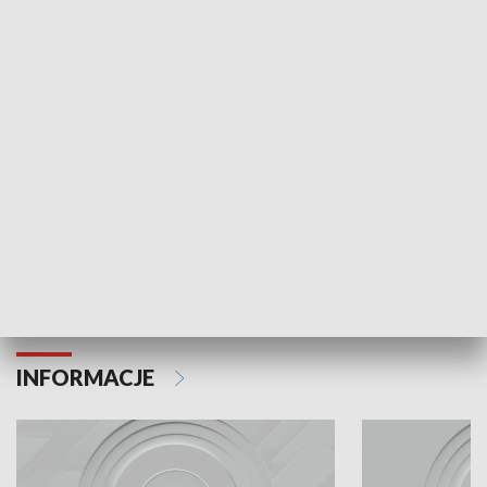
Odc. 6
Odc. 5
Czy wiesz, że Kraków inwestuje w edukację i
Czy wiesz, jak Kr
rozwój młodych?
mieszkańców?
INFORMACJE