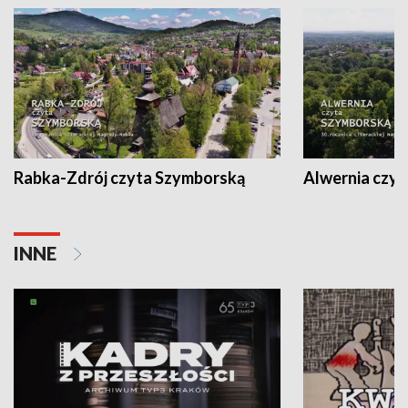
Rabka-Zdrój czyta Szymborską
Alwernia czy
INNE