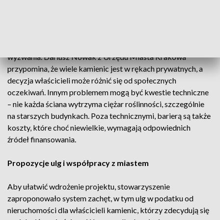
Miasto nie mówi „nie” – wyzwania techniczne i kosztowe
Urzędnicy miejscy, popierając pomysł, widzą jednak pewne
wyzwania. Dariusz Nowak z Urzędu Miasta Krakowa
przypomina, że wiele kamienic jest w rękach prywatnych, a
decyzja właścicieli może różnić się od społecznych
oczekiwań. Innym problemem mogą być kwestie techniczne
– nie każda ściana wytrzyma ciężar roślinności, szczególnie
na starszych budynkach. Poza technicznymi, barierą są także
koszty, które choć niewielkie, wymagają odpowiednich
źródeł finansowania.
Propozycje ulg i współpracy z miastem
Aby ułatwić wdrożenie projektu, stowarzyszenie
zaproponowało system zachęt, w tym ulg w podatku od
nieruchomości dla właścicieli kamienic, którzy zdecydują się