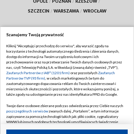
OPOLE
/
POZNAŃ
/
RZESZÓW
/
SZCZECIN
/
WARSZAWA
/
WROCŁAW
Szanujemy Twoją prywatność
Dołącz do nas:
Kliknij "Akceptuję i przechodzę do serwisu", aby wyrazić zgody na
korzystanie z technologii automatycznego śledzenia i zbierania danych,
TVP
dostęp do informacji na Twoim urządzeniu końcowym i ich
Abonament TVP
przechowywanie oraz na przetwarzanie Twoich danych osobowych przez
Regulamin TVP
nas, czyli Telewizję Polską S.A. w likwidacji (zwaną dalej również „TVP”),
Emisja w TVP
Polityka prywatności
Zaufanych Partnerów z IAB* (1201 firm)
oraz pozostałych
Zaufanych
Partnerów TVP (93 firm)
, w celach marketingowych (w tym do
Centrum informacji TVP
Moje zgody
zautomatyzowanego dopasowania reklam do Twoich zainteresowań i
mierzenia ich skuteczności) i pozostałych, które wskazujemy poniżej, a
Naziemna Telewizja Cyfrowa
Pomoc
także zgody na udostępnianie przez nas identyfikatora PPID do Google.
Sklep TVP
Biuro reklamy
Twoje dane osobowe zbierane podczas odwiedzania przez Ciebie naszych
Rada Programowa
Kontakt
poszczególnych serwisów
zwanych dalej „Portalem”, w tym informacje
zapisywane za pomocą technologii takich jak: pliki cookie, sygnalizatory
System NOS
WWW lub innych podobnych technologii umożliwiających świadczenie
dopasowanych i bezpiecznych usług, personalizację treści oraz reklam,
Informacje o nadawcy
Kanały
udostępnianie funkcji mediów społecznościowych oraz analizowanie