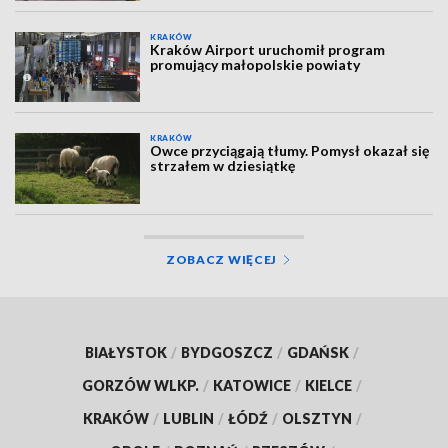
KRAKÓW
Kraków Airport uruchomił program
promujący małopolskie powiaty
KRAKÓW
Owce przyciągają tłumy. Pomysł okazał się
strzałem w dziesiątkę
ZOBACZ WIĘCEJ
BIAŁYSTOK
/
BYDGOSZCZ
/
GDAŃSK
/
GORZÓW WLKP.
/
KATOWICE
/
KIELCE
/
KRAKÓW
/
LUBLIN
/
ŁÓDŹ
/
OLSZTYN
/