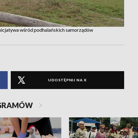
 inicjatywa wśród podhalańskich samorządów
UDOSTĘPNIJ NA X
OGRAMÓW