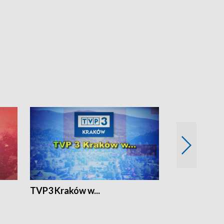
TVP3 Kraków w...
Ślizg