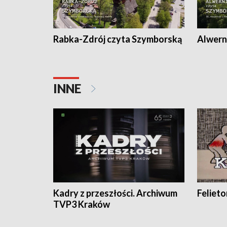
Rabka-Zdrój czyta Szymborską
Alwern
INNE
Kadry z przeszłości. Archiwum
Feliet
TVP3 Kraków