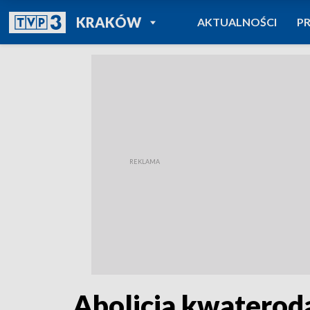
POWRÓT DO
KRAKÓW
AKTUALNOŚCI
P
TVP REGIONY
Abolicja kwaterod