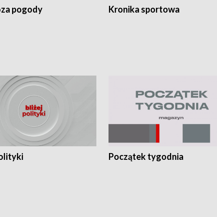
za pogody
Kronika sportowa
olityki
Początek tygodnia