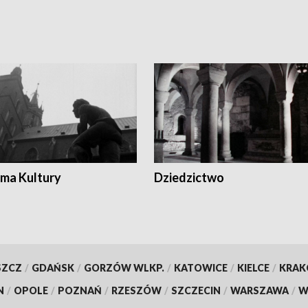
ma Kultury
Dziedzictwo
SZCZ
/
GDAŃSK
/
GORZÓW WLKP.
/
KATOWICE
/
KIELCE
/
KRA
N
/
OPOLE
/
POZNAŃ
/
RZESZÓW
/
SZCZECIN
/
WARSZAWA
/
W