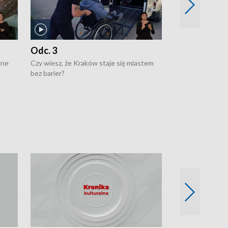
Odc. 3
Odc. 2
wne
Czy wiesz, że Kraków staje się miastem
Czy wiesz, że Kr
bez barier?
poprawia jakość 