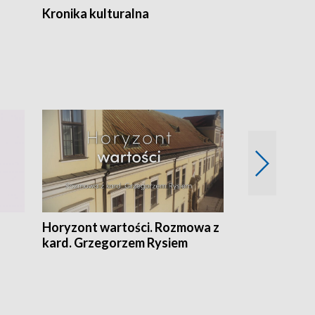
Kronika kulturalna
Kronika Tydz
Horyzont wartości. Rozmowa z
Kulturalnie 
kard. Grzegorzem Rysiem