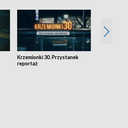
Krzemionki 30. Przystanek
Kraków - jak
reportaż