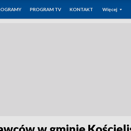
ROGRAMY
PROGRAM TV
KONTAKT
Więcej
awców w gminie Kościeli