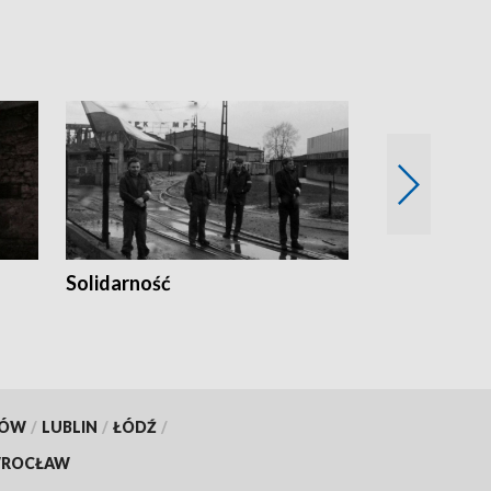
Solidarność
Trudne lata
KÓW
/
LUBLIN
/
ŁÓDŹ
/
ROCŁAW