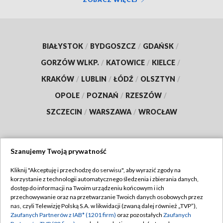
BIAŁYSTOK
/
BYDGOSZCZ
/
GDAŃSK
/
GORZÓW WLKP.
/
KATOWICE
/
KIELCE
/
KRAKÓW
/
LUBLIN
/
ŁÓDŹ
/
OLSZTYN
/
OPOLE
/
POZNAŃ
/
RZESZÓW
/
SZCZECIN
/
WARSZAWA
/
WROCŁAW
Szanujemy Twoją prywatność
Dołącz do nas:
Kliknij "Akceptuję i przechodzę do serwisu", aby wyrazić zgody na
korzystanie z technologii automatycznego śledzenia i zbierania danych,
TVP
dostęp do informacji na Twoim urządzeniu końcowym i ich
Abonament TVP
przechowywanie oraz na przetwarzanie Twoich danych osobowych przez
Regulamin TVP
nas, czyli Telewizję Polską S.A. w likwidacji (zwaną dalej również „TVP”),
Emisja w TVP
Polityka prywatności
Zaufanych Partnerów z IAB* (1201 firm)
oraz pozostałych
Zaufanych