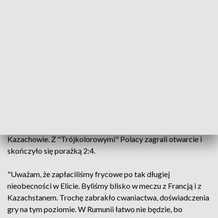
Docelowo być może będzie grało w takich zawodach sześć
drużyn" - przekazał Minkina.
Jak zaznaczył, ostatnie zgrupowanie przed MŚ zacznie się
mniej więcej miesiąc przed startem imprezy.
"Wtedy kadra rozgra jeszcze kilka sparingów" - dodał.
Przed mistrzostwami w Ostrawie w zgodnej opinii
ekspertów, kibiców i samych zawodników, teoretycznie
najłatwiejszymi przeciwnikami mieli być Francuzi i
Kazachowie. Z "Trójkolorowymi" Polacy zagrali otwarcie i
skończyło się porażką 2:4.
"Uważam, że zapłaciliśmy frycowe po tak długiej
nieobecności w Elicie. Byliśmy blisko w meczu z Francją i z
Kazachstanem. Trochę zabrakło cwaniactwa, doświadczenia
gry na tym poziomie. W Rumunii łatwo nie będzie, bo