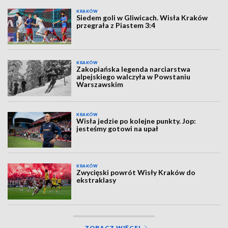
KRAKÓW
Siedem goli w Gliwicach. Wisła Kraków
przegrała z Piastem 3:4
KRAKÓW
Zakopiańska legenda narciarstwa
alpejskiego walczyła w Powstaniu
Warszawskim
KRAKÓW
Wisła jedzie po kolejne punkty. Jop:
jesteśmy gotowi na upał
KRAKÓW
Zwycięski powrót Wisły Kraków do
ekstraklasy
ZOBACZ WIĘCEJ