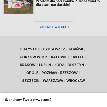
Przełom dla Szczawnika. Zielone światło
dla stacji narciarskiej
ZOBACZ WIĘCEJ
BIAŁYSTOK
/
BYDGOSZCZ
/
GDAŃSK
/
GORZÓW WLKP.
/
KATOWICE
/
KIELCE
/
KRAKÓW
/
LUBLIN
/
ŁÓDŹ
/
OLSZTYN
/
OPOLE
/
POZNAŃ
/
RZESZÓW
/
SZCZECIN
/
WARSZAWA
/
WROCŁAW
Szanujemy Twoją prywatność
Dołącz do nas: