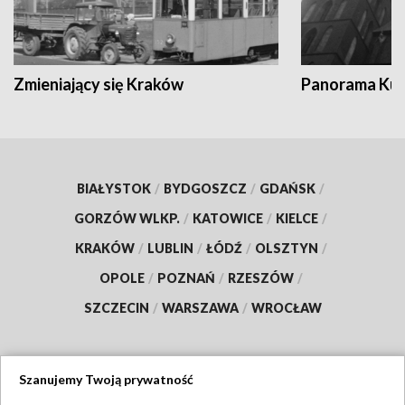
Zmieniający się Kraków
Panorama Kul
BIAŁYSTOK
/
BYDGOSZCZ
/
GDAŃSK
/
GORZÓW WLKP.
/
KATOWICE
/
KIELCE
/
KRAKÓW
/
LUBLIN
/
ŁÓDŹ
/
OLSZTYN
/
OPOLE
/
POZNAŃ
/
RZESZÓW
/
SZCZECIN
/
WARSZAWA
/
WROCŁAW
Szanujemy Twoją prywatność
Dołącz do nas: