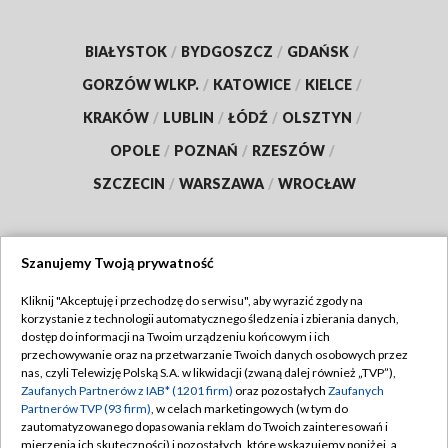
BIAŁYSTOK
/
BYDGOSZCZ
/
GDAŃSK
/
GORZÓW WLKP.
/
KATOWICE
/
KIELCE
/
KRAKÓW
/
LUBLIN
/
ŁÓDŹ
/
OLSZTYN
/
OPOLE
/
POZNAŃ
/
RZESZÓW
/
SZCZECIN
/
WARSZAWA
/
WROCŁAW
Szanujemy Twoją prywatność
Dołącz do nas:
Kliknij "Akceptuję i przechodzę do serwisu", aby wyrazić zgody na
korzystanie z technologii automatycznego śledzenia i zbierania danych,
TVP
dostęp do informacji na Twoim urządzeniu końcowym i ich
Abonament TVP
przechowywanie oraz na przetwarzanie Twoich danych osobowych przez
Regulamin TVP
nas, czyli Telewizję Polską S.A. w likwidacji (zwaną dalej również „TVP”),
Emisja w TVP
Zaufanych Partnerów z IAB* (1201 firm)
oraz pozostałych
Zaufanych
Polityka prywatności
Partnerów TVP (93 firm)
, w celach marketingowych (w tym do
Centrum informacji TVP
Moje zgody
zautomatyzowanego dopasowania reklam do Twoich zainteresowań i
mierzenia ich skuteczności) i pozostałych, które wskazujemy poniżej, a