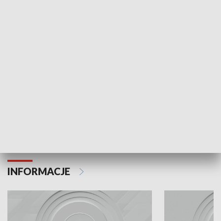
Odc. 6
Odc. 5
Czy wiesz, że Kraków inwestuje w edukację i
Czy wiesz, jak Kr
rozwój młodych?
mieszkańców?
INFORMACJE