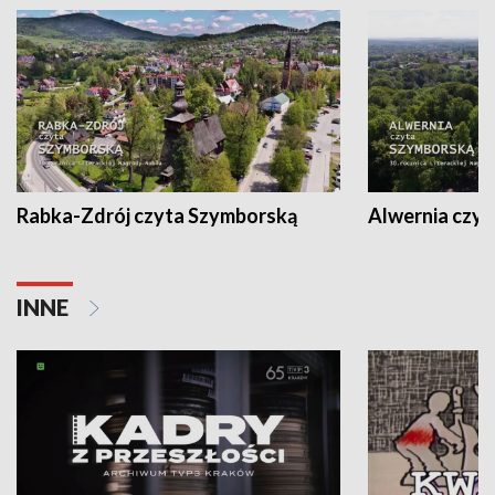
Rabka-Zdrój czyta Szymborską
Alwernia czy
INNE