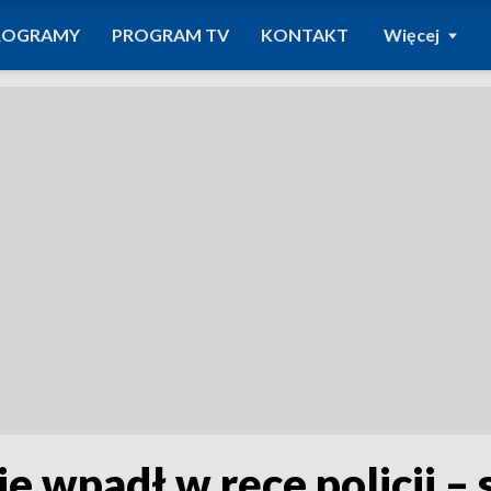
ROGRAMY
PROGRAM TV
KONTAKT
Więcej
 wpadł w ręce policji – s