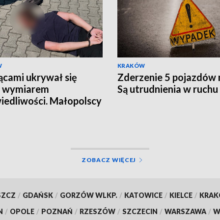
W
KRAKÓW
ącami ukrywał się
Zderzenie 5 pojazdów 
d wymiarem
Są utrudnienia w ruchu
iedliwości. Małopolscy
y głów" zatrzymali
kiwanego 27-latka
ZOBACZ WIĘCEJ
SZCZ
/
GDAŃSK
/
GORZÓW WLKP.
/
KATOWICE
/
KIELCE
/
KRA
N
/
OPOLE
/
POZNAŃ
/
RZESZÓW
/
SZCZECIN
/
WARSZAWA
/
W