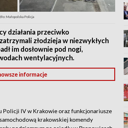
dło: Małopolska Policja
cy działania przeciwko
zatrzymali złodzieja w niezwykłych
adł im dosłownie pod nogi,
ewodach wentylacyjnych.
nowsze informacje
u Policji IV w Krakowie oraz funkcjonariusze
ią samochodową krakowskiej komendy