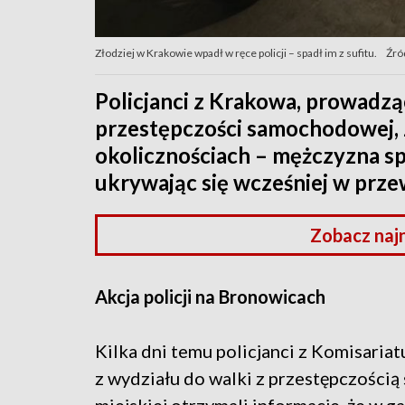
Złodziej w Krakowie wpadł w ręce policji – spadł im z sufitu.
Źró
Policjanci z Krakowa, prowadzą
przestępczości samochodowej, 
okolicznościach – mężczyzna sp
ukrywając się wcześniej w prz
Zobacz naj
Akcja policji na Bronowicach
Kilka dni temu policjanci z Komisariat
z wydziału do walki z przestępczośc