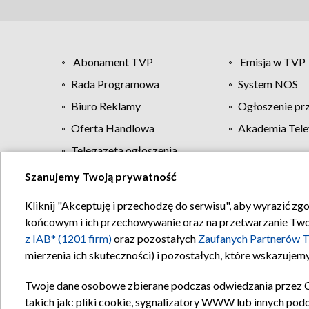
Abonament TVP
Emisja w TVP
Rada Programowa
System NOS
Biuro Reklamy
Ogłoszenie pr
Oferta Handlowa
Akademia Tele
Telegazeta ogłoszenia
Szanujemy Twoją prywatność
Regulamin TVP
Kliknij "Akceptuję i przechodzę do serwisu", aby wyrazić zg
końcowym i ich przechowywanie oraz na przetwarzanie Twoich
z IAB* (1201 firm)
oraz pozostałych
Zaufanych Partnerów T
mierzenia ich skuteczności) i pozostałych, które wskazujemy
Twoje dane osobowe zbierane podczas odwiedzania przez 
takich jak: pliki cookie, sygnalizatory WWW lub innych pod