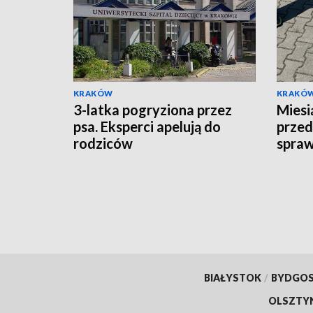
KRAKÓW
KRAKÓ
3-latka pogryziona przez
Miesi
psa. Eksperci apelują do
prze
rodziców
spraw
"łowc
poszu
BIAŁYSTOK
/
BYDGO
OLSZTY