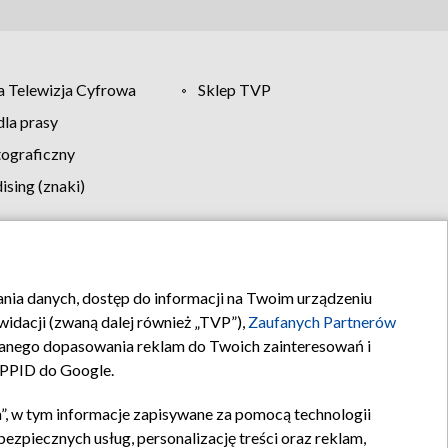
 Telewizja Cyfrowa
Sklep TVP
la prasy
tograficzny
sing (znaki)
klamy
Kontakt
rania danych, dostęp do informacji na Twoim urządzeniu
idacji (zwaną dalej również „TVP”),
Zaufanych Partnerów
anego dopasowania reklam do Twoich zainteresowań i
a PPID do Google.
”, w tym informacje zapisywane za pomocą technologii
zpiecznych usług, personalizację treści oraz reklam,