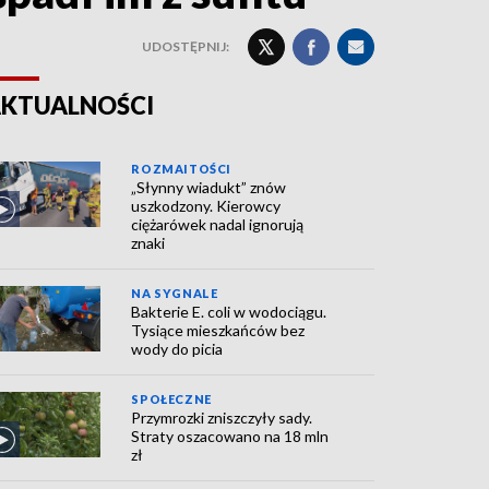
UDOSTĘPNIJ:
KTUALNOŚCI
ROZMAITOŚCI
„Słynny wiadukt” znów
uszkodzony. Kierowcy
ciężarówek nadal ignorują
znaki
NA SYGNALE
Bakterie E. coli w wodociągu.
Tysiące mieszkańców bez
wody do picia
SPOŁECZNE
Przymrozki zniszczyły sady.
Straty oszacowano na 18 mln
zł