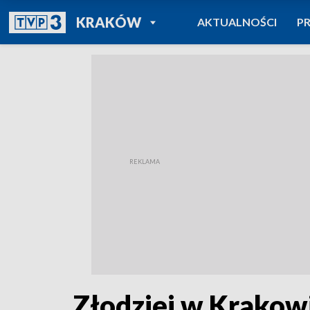
POWRÓT DO
KRAKÓW
AKTUALNOŚCI
P
TVP REGIONY
Złodziej w Krakowie