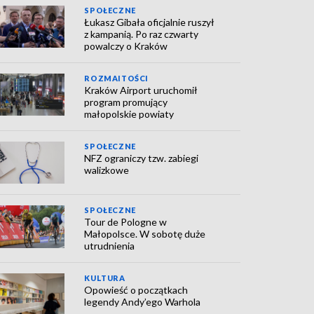
SPOŁECZNE
Łukasz Gibała oficjalnie ruszył
z kampanią. Po raz czwarty
powalczy o Kraków
ROZMAITOŚCI
Kraków Airport uruchomił
program promujący
małopolskie powiaty
SPOŁECZNE
NFZ ograniczy tzw. zabiegi
walizkowe
SPOŁECZNE
Tour de Pologne w
Małopolsce. W sobotę duże
utrudnienia
KULTURA
Opowieść o początkach
legendy Andy’ego Warhola