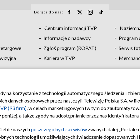
Dołącz do nas:
Centrum informacji TVP
Naziemna
Informacje o nadawcy
Program d
zetargowe
Zgłoś program (ROPAT)
Serwis fo
wizyjna
Kariera w TVP
Merchandi
Polityka prywatności
Moje zgody
Pomoc
Biuro re
ody na korzystanie z technologii automatycznego śledzenia i zbie
 danych osobowych przez nas, czyli Telewizję Polską S.A. w likw
VP (93 firm)
, w celach marketingowych (w tym do zautomatyzow
 poniżej, a także zgody na udostępnianie przez nas identyfikator
Ciebie naszych
poszczególnych serwisów
zwanych dalej „Portalem
obnych technologii umożliwiających świadczenie dopasowanych i be