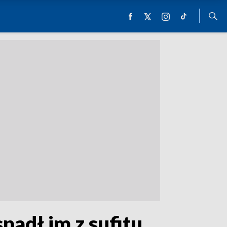
padł im z sufitu