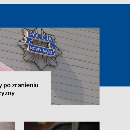
 po zranieniu
zyzny