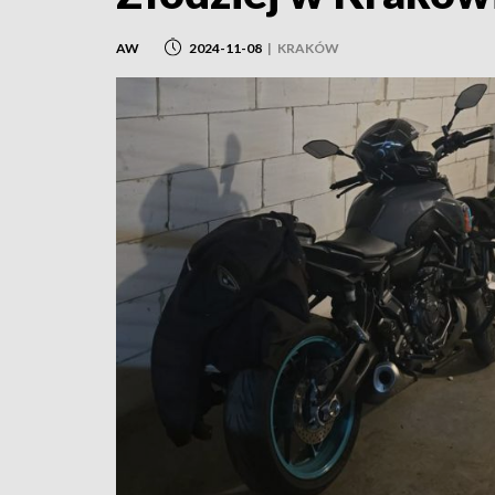
AW
2024-11-08
|
KRAKÓW