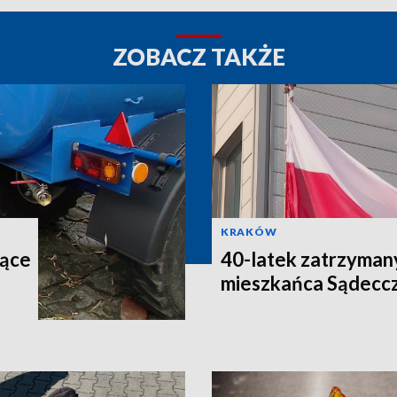
ZOBACZ TAKŻE
KRAKÓW
iące
40-latek zatrzymany
mieszkańca Sądecc