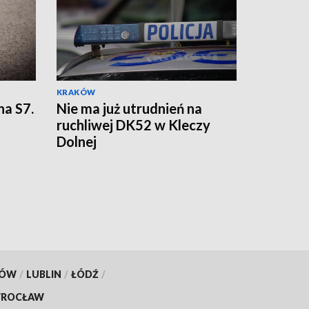
KRAKÓW
na S7.
Nie ma już utrudnień na
ruchliwej DK52 w Kleczy
Dolnej
KÓW
/
LUBLIN
/
ŁÓDŹ
/
ROCŁAW