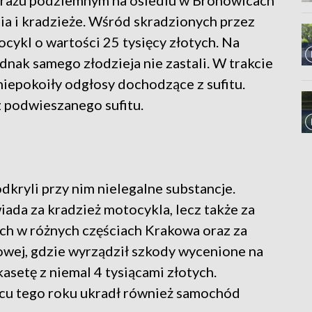
 garażu podziemnym na osiedlu w Bronowicach
ia i kradzieże. Wśród skradzionych przez
cykl o wartości 25 tysięcy złotych. Na
ednak samego złodzieja nie zastali. W trakcie
iepokoiły odgłosy dochodzące z sufitu.
 podwieszanego sufitu.
dkryli przy nim nielegalne substancje.
iada za kradzież motocykla, lecz także za
ch w różnych częściach Krakowa oraz za
owej, gdzie wyrządził szkody wycenione na
 kasetę z niemal 4 tysiącami złotych.
lipcu tego roku ukradł również samochód