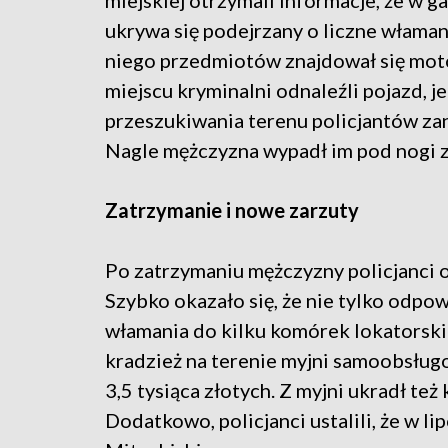
miejskiej otrzymali informacje, że w
ukrywa się podejrzany o liczne właman
niego przedmiotów znajdował się moto
miejscu kryminalni odnaleźli pojazd, j
przeszukiwania terenu policjantów zan
Nagle mężczyzna wypadł im pod nogi z
Zatrzymanie i nowe zarzuty
Po zatrzymaniu mężczyzny policjanci o
Szybko okazało się, że nie tylko odpow
włamania do kilku komórek lokatorski
kradzież na terenie myjni samoobsług
3,5 tysiąca złotych. Z myjni ukradł też
Dodatkowo, policjanci ustalili, że w 