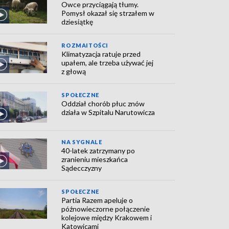
Owce przyciągają tłumy.
Pomysł okazał się strzałem w
dziesiątkę
ROZMAITOŚCI
Klimatyzacja ratuje przed
upałem, ale trzeba używać jej
z głową
SPOŁECZNE
Oddział chorób płuc znów
działa w Szpitalu Narutowicza
NA SYGNALE
40-latek zatrzymany po
zranieniu mieszkańca
Sądecczyzny
SPOŁECZNE
Partia Razem apeluje o
późnowieczorne połączenie
kolejowe między Krakowem i
Katowicami