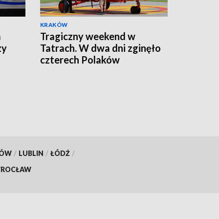
KRAKÓW
a
Tragiczny weekend w
zy
Tatrach. W dwa dni zginęło
czterech Polaków
KÓW
/
LUBLIN
/
ŁÓDŹ
/
ROCŁAW