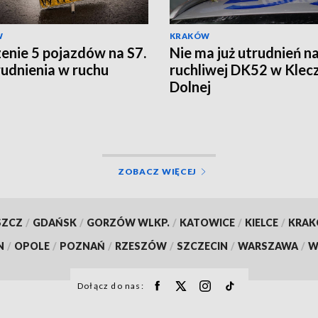
W
KRAKÓW
enie 5 pojazdów na S7.
Nie ma już utrudnień n
rudnienia w ruchu
ruchliwej DK52 w Klec
Dolnej
ZOBACZ WIĘCEJ
SZCZ
/
GDAŃSK
/
GORZÓW WLKP.
/
KATOWICE
/
KIELCE
/
KRA
N
/
OPOLE
/
POZNAŃ
/
RZESZÓW
/
SZCZECIN
/
WARSZAWA
/
W
Dołącz do nas: