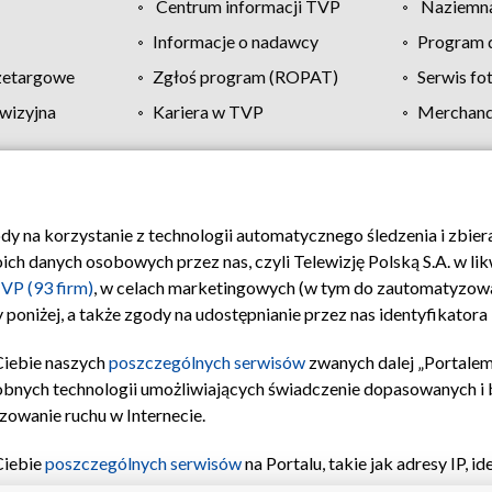
Centrum informacji TVP
Naziemna
Informacje o nadawcy
Program d
zetargowe
Zgłoś program (ROPAT)
Serwis fo
wizyjna
Kariera w TVP
Merchandi
Polityka prywatności
Moje zgody
Pomoc
Biuro re
ody na korzystanie z technologii automatycznego śledzenia i zbie
 danych osobowych przez nas, czyli Telewizję Polską S.A. w likw
VP (93 firm)
, w celach marketingowych (w tym do zautomatyzow
 poniżej, a także zgody na udostępnianie przez nas identyfikator
Ciebie naszych
poszczególnych serwisów
zwanych dalej „Portalem
obnych technologii umożliwiających świadczenie dopasowanych i be
zowanie ruchu w Internecie.
Ciebie
poszczególnych serwisów
na Portalu, takie jak adresy IP, 
sach Portalu czy historia odwiedzin będą przetwarzane przez TV