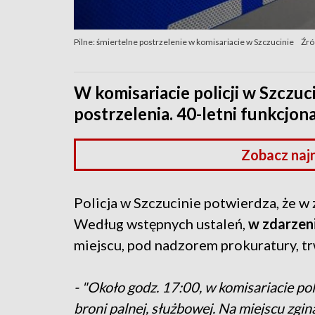
Pilne: śmiertelne postrzelenie w komisariacie w Szczucinie
Źró
W komisariacie policji w Szczuc
postrzelenia. 40-letni funkcjona
Zobacz naj
Policja w Szczucinie potwierdza, że w 
Według wstępnych ustaleń,
w zdarzeni
miejscu, pod nadzorem prokuratury, tr
- "Około godz. 17:00, w komisariacie po
broni palnej, służbowej. Na miejscu zginą