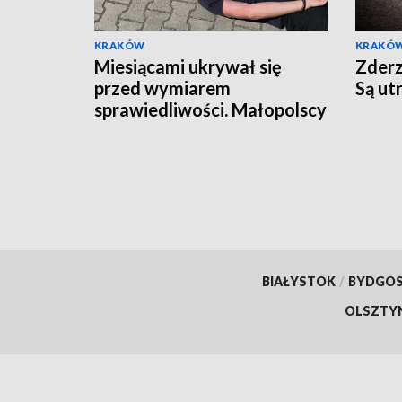
KRAKÓW
KRAKÓ
Miesiącami ukrywał się
Zderz
przed wymiarem
Są ut
sprawiedliwości. Małopolscy
"łowcy głów" zatrzymali
poszukiwanego 27-latka
BIAŁYSTOK
/
BYDGO
OLSZTY