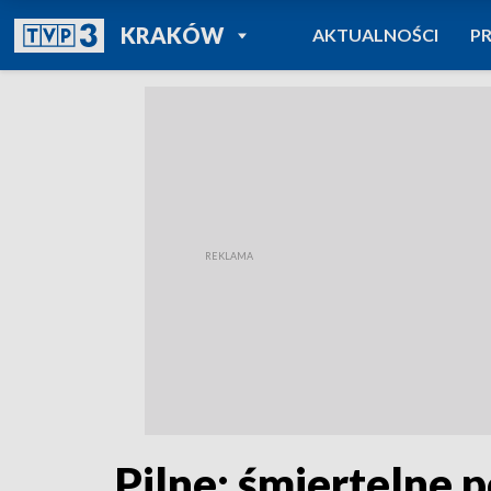
POWRÓT DO
KRAKÓW
AKTUALNOŚCI
P
TVP REGIONY
Pilne: śmiertelne 