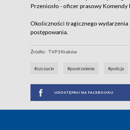
Przeniosło - oficer prasowy Komendy 
Okoliczności tragicznego wydarzenia 
postępowania.
Źródło:
TVP3 Kraków
#szczucin
#postrzelenie
#policja
UDOSTĘPNIJ NA FACEBOOKU