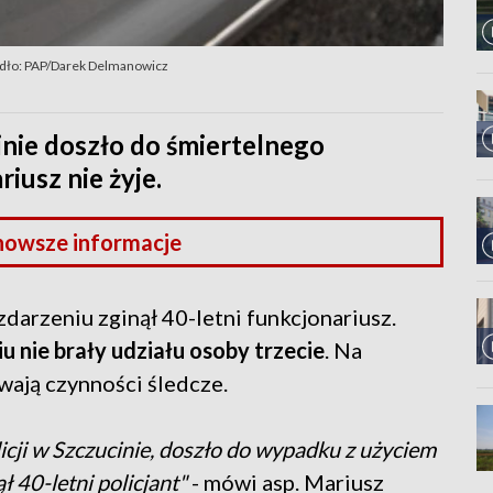
dło: PAP/Darek Delmanowicz
inie doszło do śmiertelnego
riusz nie żyje.
nowsze informacje
zdarzeniu zginął 40-letni funkcjonariusz.
u nie brały udziału osoby trzecie
. Na
wają czynności śledcze.
licji w Szczucinie, doszło do wypadku z użyciem
ł 40-letni policjant"
- mówi asp. Mariusz