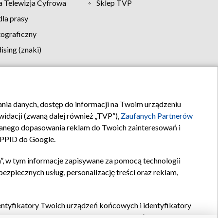
 Telewizja Cyfrowa
Sklep TVP
la prasy
tograficzny
sing (znaki)
klamy
Kontakt
rania danych, dostęp do informacji na Twoim urządzeniu
idacji (zwaną dalej również „TVP”),
Zaufanych Partnerów
anego dopasowania reklam do Twoich zainteresowań i
a PPID do Google.
”, w tym informacje zapisywane za pomocą technologii
zpiecznych usług, personalizację treści oraz reklam,
identyfikatory Twoich urządzeń końcowych i identyfikatory
P,
Zaufanych Partnerów z IAB
oraz pozostałych
Zaufanych