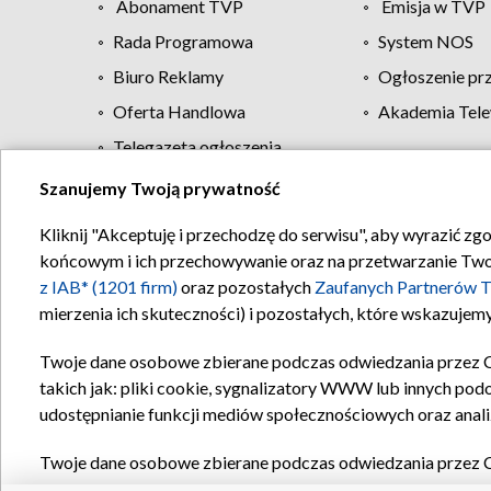
Abonament TVP
Emisja w TVP
Rada Programowa
System NOS
Biuro Reklamy
Ogłoszenie pr
Oferta Handlowa
Akademia Tele
Telegazeta ogłoszenia
Szanujemy Twoją prywatność
Regulamin TVP
Kliknij "Akceptuję i przechodzę do serwisu", aby wyrazić zg
końcowym i ich przechowywanie oraz na przetwarzanie Twoich
z IAB* (1201 firm)
oraz pozostałych
Zaufanych Partnerów T
mierzenia ich skuteczności) i pozostałych, które wskazujemy
Twoje dane osobowe zbierane podczas odwiedzania przez 
takich jak: pliki cookie, sygnalizatory WWW lub innych pod
udostępnianie funkcji mediów społecznościowych oraz anali
Twoje dane osobowe zbierane podczas odwiedzania przez 
plików cookie, informacje o Twoich wyszukiwaniach w serwi