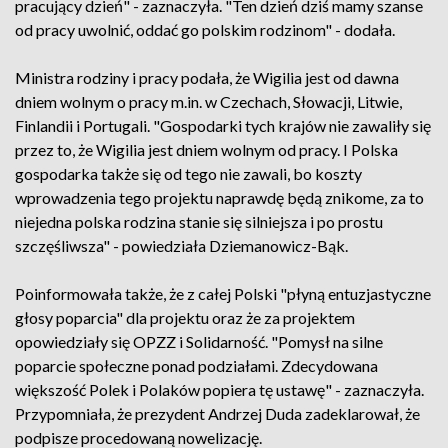
pracujący dzień" - zaznaczyła. "Ten dzień dziś mamy szanse
od pracy uwolnić, oddać go polskim rodzinom" - dodała.
Ministra rodziny i pracy podała, że Wigilia jest od dawna
dniem wolnym o pracy m.in. w Czechach, Słowacji, Litwie,
Finlandii i Portugali. "Gospodarki tych krajów nie zawaliły się
przez to, że Wigilia jest dniem wolnym od pracy. I Polska
gospodarka także się od tego nie zawali, bo koszty
wprowadzenia tego projektu naprawdę będą znikome, za to
niejedna polska rodzina stanie się silniejsza i po prostu
szczęśliwsza" - powiedziała Dziemanowicz-Bąk.
Poinformowała także, że z całej Polski "płyną entuzjastyczne
głosy poparcia" dla projektu oraz że za projektem
opowiedziały się OPZZ i Solidarność. "Pomysł na silne
poparcie społeczne ponad podziałami. Zdecydowana
większość Polek i Polaków popiera tę ustawę" - zaznaczyła.
Przypomniała, że prezydent Andrzej Duda zadeklarował, że
podpisze procedowaną nowelizację.