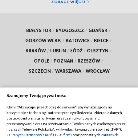
ZOBACZ WIĘCEJ
BIAŁYSTOK
/
BYDGOSZCZ
/
GDAŃSK
/
GORZÓW WLKP.
/
KATOWICE
/
KIELCE
/
KRAKÓW
/
LUBLIN
/
ŁÓDŹ
/
OLSZTYN
/
OPOLE
/
POZNAŃ
/
RZESZÓW
/
SZCZECIN
/
WARSZAWA
/
WROCŁAW
Szanujemy Twoją prywatność
Dołącz do nas:
Kliknij "Akceptuję i przechodzę do serwisu", aby wyrazić zgody na
korzystanie z technologii automatycznego śledzenia i zbierania danych,
TVP
dostęp do informacji na Twoim urządzeniu końcowym i ich
Abonament TVP
przechowywanie oraz na przetwarzanie Twoich danych osobowych przez
Regulamin TVP
nas, czyli Telewizję Polską S.A. w likwidacji (zwaną dalej również „TVP”),
Emisja w TVP
Polityka prywatności
Zaufanych Partnerów z IAB* (1201 firm)
oraz pozostałych
Zaufanych