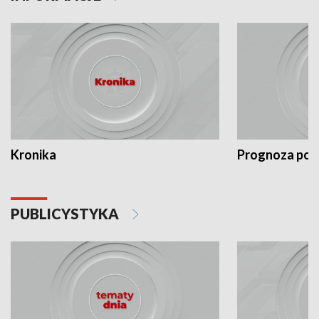
Kronika
Prognoza po
PUBLICYSTYKA