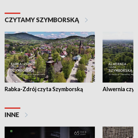
CZYTAMY SZYMBORSKĄ
Rabka-Zdrój czyta Szymborską
Alwernia czy
INNE