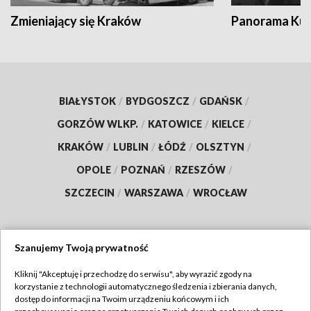
Zmieniający się Kraków
Panorama Kul
BIAŁYSTOK
/
BYDGOSZCZ
/
GDAŃSK
/
GORZÓW WLKP.
/
KATOWICE
/
KIELCE
/
KRAKÓW
/
LUBLIN
/
ŁÓDŹ
/
OLSZTYN
/
OPOLE
/
POZNAŃ
/
RZESZÓW
/
SZCZECIN
/
WARSZAWA
/
WROCŁAW
Szanujemy Twoją prywatność
Dołącz do nas:
Kliknij "Akceptuję i przechodzę do serwisu", aby wyrazić zgody na
korzystanie z technologii automatycznego śledzenia i zbierania danych,
TVP
dostęp do informacji na Twoim urządzeniu końcowym i ich