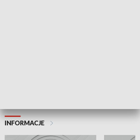
NAJNOWSZE WYDANIA PROGRAMÓW
Odc. 6
Odc. 5
Czy wiesz, że Kraków inwestuje w edukację i
Czy wiesz, jak Kr
rozwój młodych?
mieszkańców?
INFORMACJE