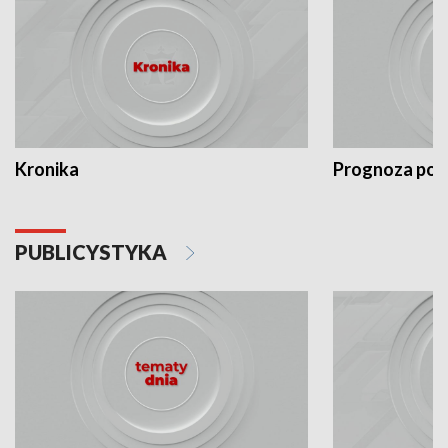
Kronika
Prognoza po
PUBLICYSTYKA