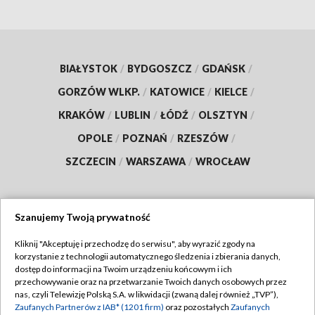
BIAŁYSTOK
/
BYDGOSZCZ
/
GDAŃSK
/
GORZÓW WLKP.
/
KATOWICE
/
KIELCE
/
KRAKÓW
/
LUBLIN
/
ŁÓDŹ
/
OLSZTYN
/
OPOLE
/
POZNAŃ
/
RZESZÓW
/
SZCZECIN
/
WARSZAWA
/
WROCŁAW
Szanujemy Twoją prywatność
Dołącz do nas:
Kliknij "Akceptuję i przechodzę do serwisu", aby wyrazić zgody na
korzystanie z technologii automatycznego śledzenia i zbierania danych,
TVP
dostęp do informacji na Twoim urządzeniu końcowym i ich
Abonament TVP
przechowywanie oraz na przetwarzanie Twoich danych osobowych przez
Regulamin TVP
nas, czyli Telewizję Polską S.A. w likwidacji (zwaną dalej również „TVP”),
Emisja w TVP
Zaufanych Partnerów z IAB* (1201 firm)
oraz pozostałych
Zaufanych
Polityka prywatności