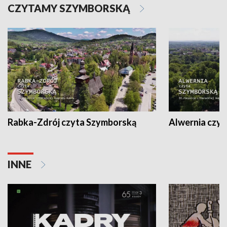
CZYTAMY SZYMBORSKĄ
Rabka-Zdrój czyta Szymborską
Alwernia czy
INNE