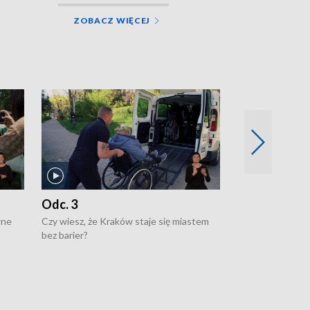
ZOBACZ WIĘCEJ
Odc. 3
Odc. 2
wne
Czy wiesz, że Kraków staje się miastem
Czy wiesz, że Kr
bez barier?
poprawia jakość 