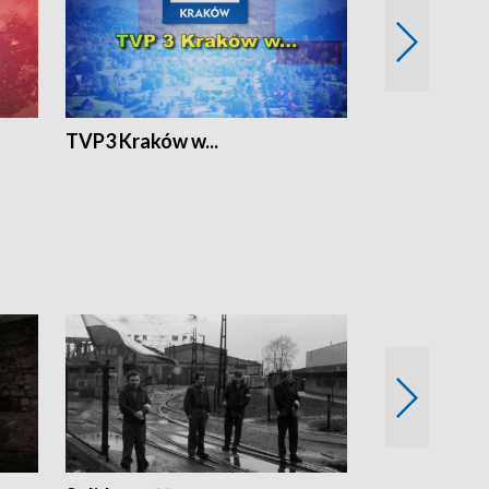
TVP3 Kraków w...
Ślizg