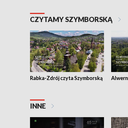
CZYTAMY SZYMBORSKĄ
Rabka-Zdrój czyta Szymborską
Alwern
INNE