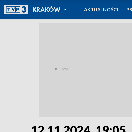
POWRÓT DO
KRAKÓW
AKTUALNOŚCI
P
TVP REGIONY
12.11.2024, 19:05