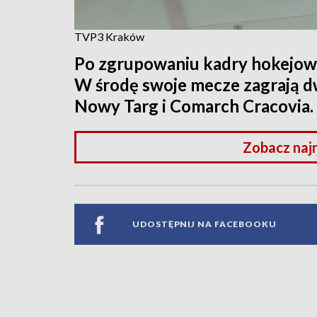
TVP3 Kraków
Po zgrupowaniu kadry hokejowe
W środę swoje mecze zagrają d
Nowy Targ i Comarch Cracovia.
Zobacz naj
UDOSTĘPNIJ NA FACEBOOKU