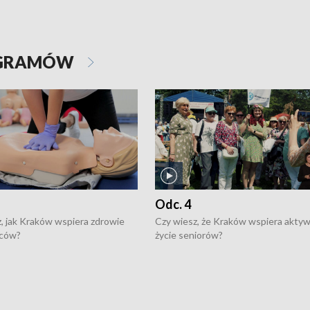
OGRAMÓW
Odc. 4
, jak Kraków wspiera zdrowie
Czy wiesz, że Kraków wspiera akty
ców?
życie seniorów?