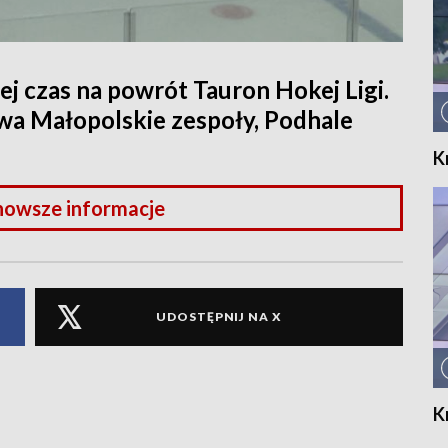
j czas na powrót Tauron Hokej Ligi.
wa Małopolskie zespoły, Podhale
K
nowsze informacje
UDOSTĘPNIJ NA X
K