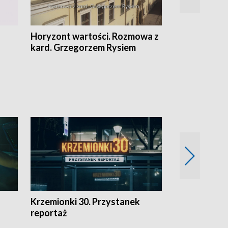
Horyzont wartości. Rozmowa z
Kulturalnie 
kard. Grzegorzem Rysiem
Krzemionki 30. Przystanek
Kraków - jak
reportaż