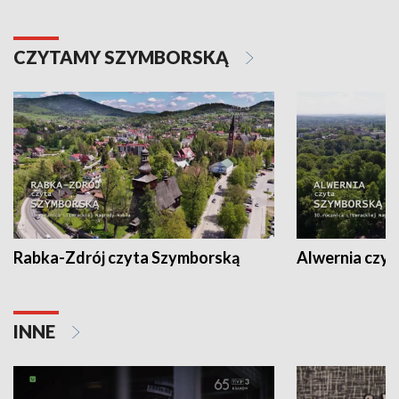
CZYTAMY SZYMBORSKĄ
Rabka-Zdrój czyta Szymborską
Alwernia czy
INNE