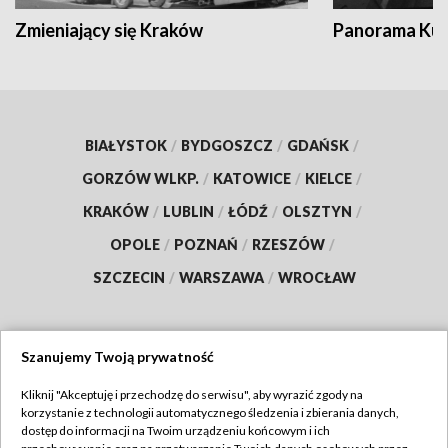
Zmieniający się Kraków
Panorama Kul
BIAŁYSTOK
/
BYDGOSZCZ
/
GDAŃSK
/
GORZÓW WLKP.
/
KATOWICE
/
KIELCE
/
KRAKÓW
/
LUBLIN
/
ŁÓDŹ
/
OLSZTYN
/
OPOLE
/
POZNAŃ
/
RZESZÓW
/
SZCZECIN
/
WARSZAWA
/
WROCŁAW
Szanujemy Twoją prywatność
Dołącz do nas:
Kliknij "Akceptuję i przechodzę do serwisu", aby wyrazić zgody na
korzystanie z technologii automatycznego śledzenia i zbierania danych,
TVP
dostęp do informacji na Twoim urządzeniu końcowym i ich