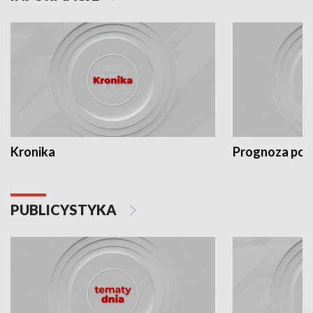
Kronika
Prognoza po
PUBLICYSTYKA