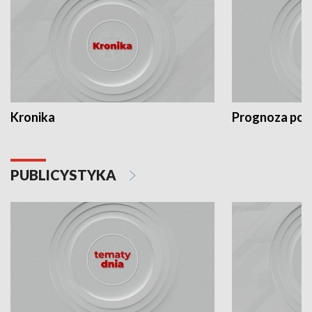
Kronika
Prognoza po
PUBLICYSTYKA