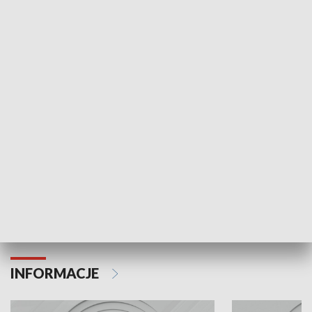
NAJNOWSZE WYDANIA PROGRAMÓW
Odc. 6
Odc. 5
Czy wiesz, że Kraków inwestuje w edukację i
Czy wiesz, jak Kr
rozwój młodych?
mieszkańców?
INFORMACJE