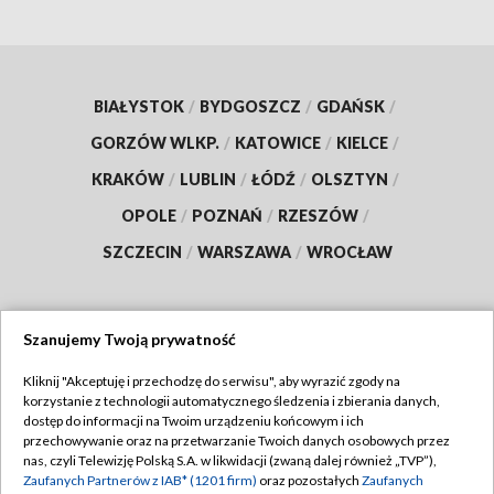
BIAŁYSTOK
/
BYDGOSZCZ
/
GDAŃSK
/
GORZÓW WLKP.
/
KATOWICE
/
KIELCE
/
KRAKÓW
/
LUBLIN
/
ŁÓDŹ
/
OLSZTYN
/
OPOLE
/
POZNAŃ
/
RZESZÓW
/
SZCZECIN
/
WARSZAWA
/
WROCŁAW
Szanujemy Twoją prywatność
Dołącz do nas:
Kliknij "Akceptuję i przechodzę do serwisu", aby wyrazić zgody na
korzystanie z technologii automatycznego śledzenia i zbierania danych,
TVP
dostęp do informacji na Twoim urządzeniu końcowym i ich
Abonament TVP
przechowywanie oraz na przetwarzanie Twoich danych osobowych przez
Regulamin TVP
nas, czyli Telewizję Polską S.A. w likwidacji (zwaną dalej również „TVP”),
Emisja w TVP
Zaufanych Partnerów z IAB* (1201 firm)
oraz pozostałych
Zaufanych
Polityka prywatności