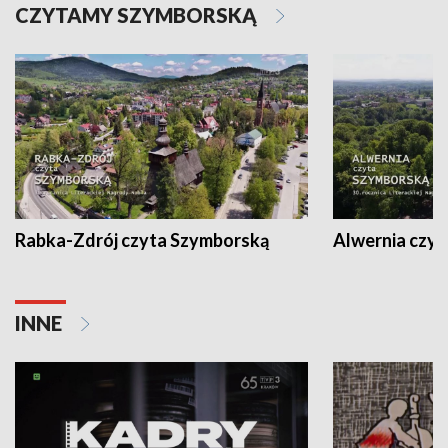
CZYTAMY SZYMBORSKĄ
Rabka-Zdrój czyta Szymborską
Alwernia czy
INNE