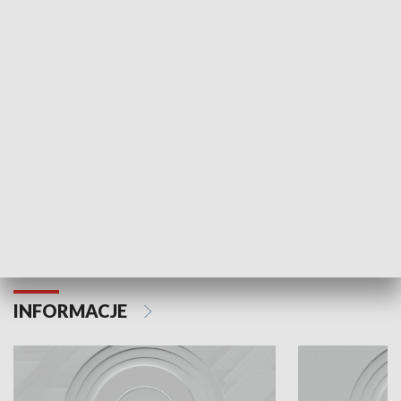
Odc. 6
Odc. 5
Czy wiesz, że Kraków inwestuje w edukację i
Czy wiesz, jak Kr
rozwój młodych?
mieszkańców?
INFORMACJE