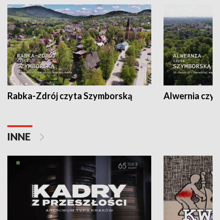
Rabka-Zdrój czyta Szymborską
Alwernia czy
INNE