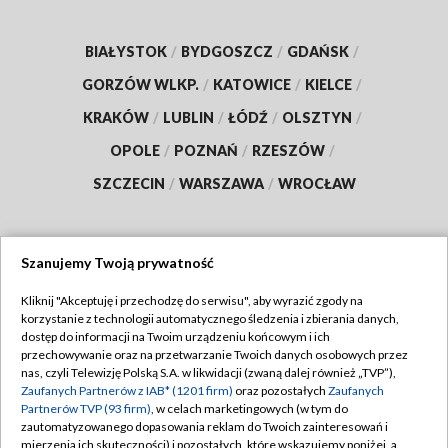
BIAŁYSTOK
/
BYDGOSZCZ
/
GDAŃSK
/
GORZÓW WLKP.
/
KATOWICE
/
KIELCE
/
KRAKÓW
/
LUBLIN
/
ŁÓDŹ
/
OLSZTYN
/
OPOLE
/
POZNAŃ
/
RZESZÓW
/
SZCZECIN
/
WARSZAWA
/
WROCŁAW
Szanujemy Twoją prywatność
Dołącz do nas:
Kliknij "Akceptuję i przechodzę do serwisu", aby wyrazić zgody na
korzystanie z technologii automatycznego śledzenia i zbierania danych,
TVP
dostęp do informacji na Twoim urządzeniu końcowym i ich
Abonament TVP
przechowywanie oraz na przetwarzanie Twoich danych osobowych przez
Regulamin TVP
nas, czyli Telewizję Polską S.A. w likwidacji (zwaną dalej również „TVP”),
Emisja w TVP
Zaufanych Partnerów z IAB* (1201 firm)
oraz pozostałych
Zaufanych
Polityka prywatności
Partnerów TVP (93 firm)
, w celach marketingowych (w tym do
Centrum informacji TVP
Moje zgody
zautomatyzowanego dopasowania reklam do Twoich zainteresowań i
mierzenia ich skuteczności) i pozostałych, które wskazujemy poniżej, a