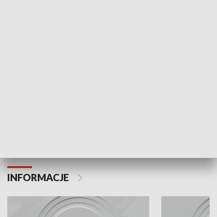
Odc. 6
Odc. 5
Czy wiesz, że Kraków inwestuje w edukację i
Czy wiesz, jak Kr
rozwój młodych?
mieszkańców?
INFORMACJE