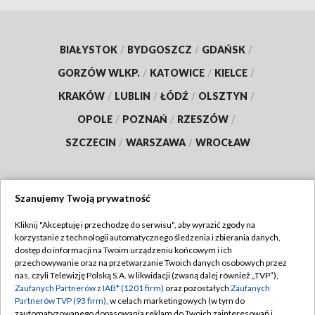
BIAŁYSTOK
/
BYDGOSZCZ
/
GDAŃSK
/
GORZÓW WLKP.
/
KATOWICE
/
KIELCE
/
KRAKÓW
/
LUBLIN
/
ŁÓDŹ
/
OLSZTYN
/
OPOLE
/
POZNAŃ
/
RZESZÓW
/
SZCZECIN
/
WARSZAWA
/
WROCŁAW
Szanujemy Twoją prywatność
Dołącz do nas:
Kliknij "Akceptuję i przechodzę do serwisu", aby wyrazić zgody na
korzystanie z technologii automatycznego śledzenia i zbierania danych,
TVP
dostęp do informacji na Twoim urządzeniu końcowym i ich
Abonament TVP
przechowywanie oraz na przetwarzanie Twoich danych osobowych przez
Regulamin TVP
nas, czyli Telewizję Polską S.A. w likwidacji (zwaną dalej również „TVP”),
Emisja w TVP
Zaufanych Partnerów z IAB* (1201 firm)
oraz pozostałych
Zaufanych
Polityka prywatności
Partnerów TVP (93 firm)
, w celach marketingowych (w tym do
Centrum informacji TVP
Moje zgody
zautomatyzowanego dopasowania reklam do Twoich zainteresowań i