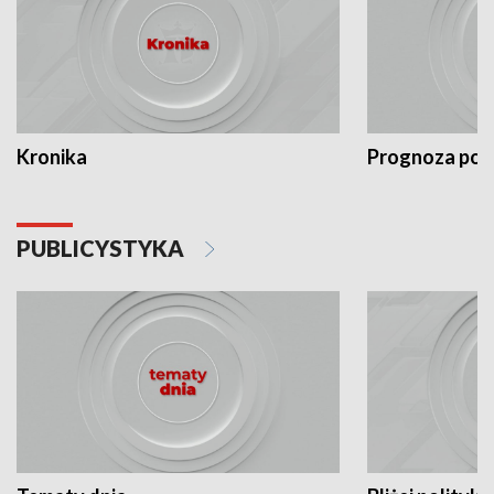
Kronika
Prognoza po
PUBLICYSTYKA