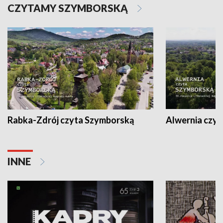
CZYTAMY SZYMBORSKĄ
Rabka-Zdrój czyta Szymborską
Alwernia czy
INNE