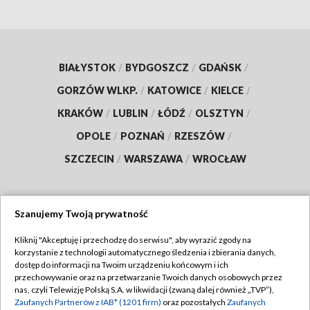
BIAŁYSTOK
/
BYDGOSZCZ
/
GDAŃSK
/
GORZÓW WLKP.
/
KATOWICE
/
KIELCE
/
KRAKÓW
/
LUBLIN
/
ŁÓDŹ
/
OLSZTYN
/
OPOLE
/
POZNAŃ
/
RZESZÓW
/
SZCZECIN
/
WARSZAWA
/
WROCŁAW
Szanujemy Twoją prywatność
Dołącz do nas:
Kliknij "Akceptuję i przechodzę do serwisu", aby wyrazić zgody na
korzystanie z technologii automatycznego śledzenia i zbierania danych,
TVP
dostęp do informacji na Twoim urządzeniu końcowym i ich
Abonament TVP
przechowywanie oraz na przetwarzanie Twoich danych osobowych przez
Regulamin TVP
nas, czyli Telewizję Polską S.A. w likwidacji (zwaną dalej również „TVP”),
Emisja w TVP
Zaufanych Partnerów z IAB* (1201 firm)
oraz pozostałych
Zaufanych
Polityka prywatności