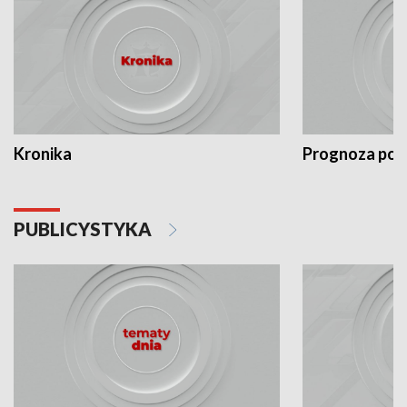
Kronika
Prognoza po
PUBLICYSTYKA