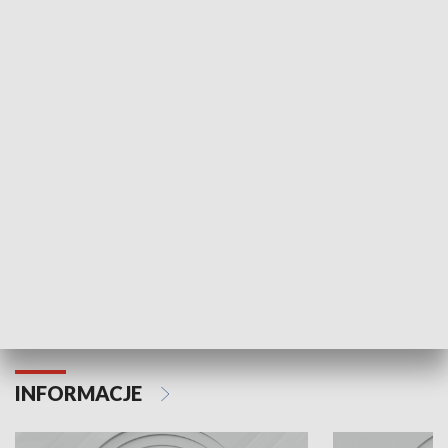
NAJNOWSZE WYDANIA PROGRAMÓW
Odc. 6
Odc. 5
Czy wiesz, że Kraków inwestuje w edukację i
Czy wiesz, jak Kr
rozwój młodych?
mieszkańców?
INFORMACJE