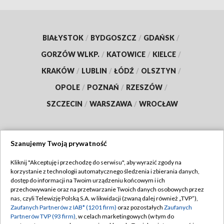
BIAŁYSTOK
/
BYDGOSZCZ
/
GDAŃSK
/
GORZÓW WLKP.
/
KATOWICE
/
KIELCE
/
KRAKÓW
/
LUBLIN
/
ŁÓDŹ
/
OLSZTYN
/
OPOLE
/
POZNAŃ
/
RZESZÓW
/
SZCZECIN
/
WARSZAWA
/
WROCŁAW
Szanujemy Twoją prywatność
Dołącz do nas:
Kliknij "Akceptuję i przechodzę do serwisu", aby wyrazić zgody na
korzystanie z technologii automatycznego śledzenia i zbierania danych,
TVP
dostęp do informacji na Twoim urządzeniu końcowym i ich
Abonament TVP
przechowywanie oraz na przetwarzanie Twoich danych osobowych przez
Regulamin TVP
nas, czyli Telewizję Polską S.A. w likwidacji (zwaną dalej również „TVP”),
Emisja w TVP
Zaufanych Partnerów z IAB* (1201 firm)
oraz pozostałych
Zaufanych
Polityka prywatności
Partnerów TVP (93 firm)
, w celach marketingowych (w tym do
Centrum informacji TVP