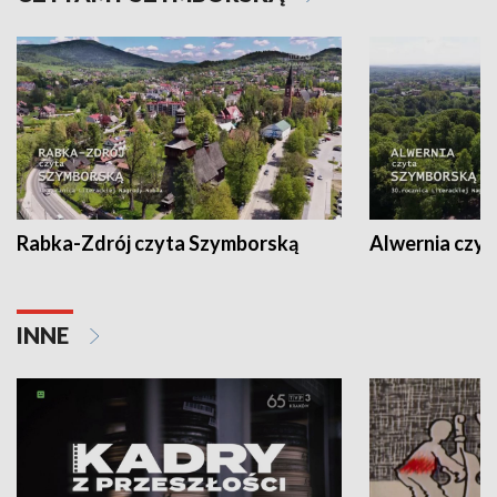
Rabka-Zdrój czyta Szymborską
Alwernia czy
INNE