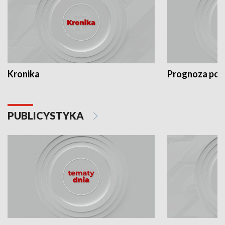
Kronika
Prognoza po
PUBLICYSTYKA