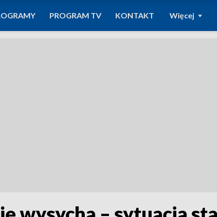
ROGRAMY
PROGRAM TV
KONTAKT
Więcej
e wysycha – sytuacja sta