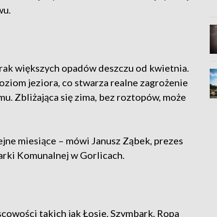
wu.
rak większych opadów deszczu od kwietnia.
ziom jeziora, co stwarza realne zagrożenie
u. Zbliżająca się zima, bez roztopów, może
jne miesiące – mówi Janusz Ząbek, prezes
rki Komunalnej w Gorlicach.
cowości takich jak Łosie, Szymbark, Ropa