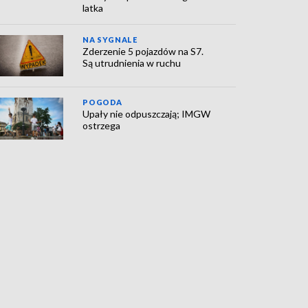
latka
NA SYGNALE
Zderzenie 5 pojazdów na S7.
Są utrudnienia w ruchu
POGODA
Upały nie odpuszczają; IMGW
ostrzega