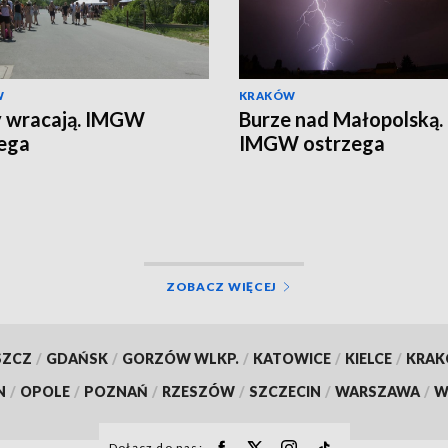
W
KRAKÓW
 wracają. IMGW
Burze nad Małopolską.
ega
IMGW ostrzega
ZOBACZ WIĘCEJ
SZCZ
/
GDAŃSK
/
GORZÓW WLKP.
/
KATOWICE
/
KIELCE
/
KRA
N
/
OPOLE
/
POZNAŃ
/
RZESZÓW
/
SZCZECIN
/
WARSZAWA
/
W
Dołącz do nas: