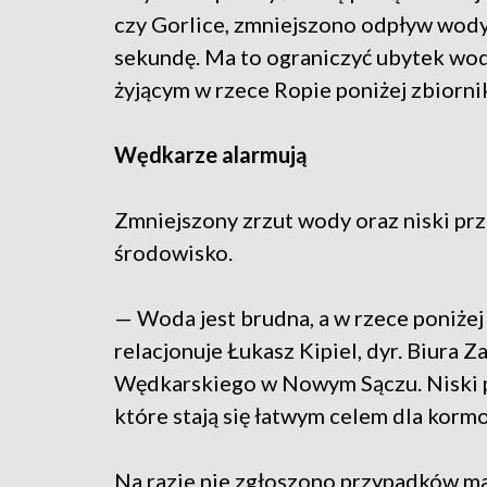
czy Gorlice, zmniejszono odpływ wody
sekundę. Ma to ograniczyć ubytek wo
żyjącym w rzece Ropie poniżej zbiorni
Wędkarze alarmują
Zmniejszony zrzut wody oraz niski pr
środowisko.
— Woda jest brudna, a w rzece poniżej
relacjonuje Łukasz Kipiel, dyr. Biura
Wędkarskiego w Nowym Sączu. Niski 
które stają się łatwym celem dla korm
Na razie nie zgłoszono przypadków mas