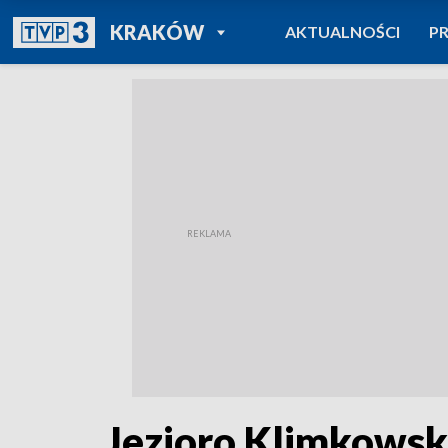
POWRÓT DO
KRAKÓW
AKTUALNOŚCI
P
TVP REGIONY
Jezioro Klimkowski