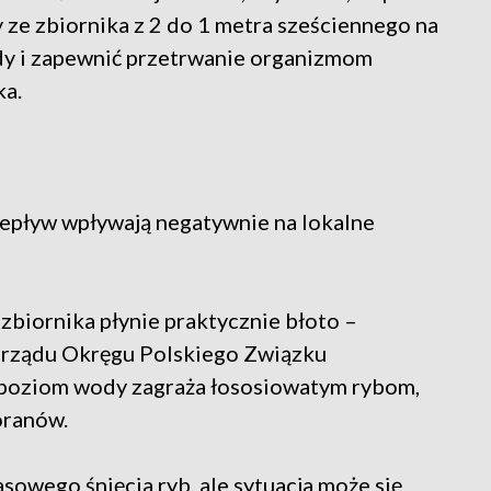
 ze zbiornika z 2 do 1 metra sześciennego na
dy i zapewnić przetrwanie organizmom
ka.
zepływ wpływają negatywnie na lokalne
 zbiornika płynie praktycznie błoto –
 Zarządu Okręgu Polskiego Związku
poziom wody zagraża łososiowatym rybom,
oranów.
owego śnięcia ryb, ale sytuacja może się