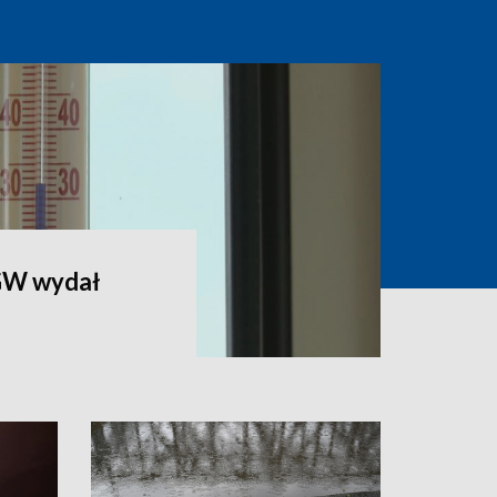
MGW wydał