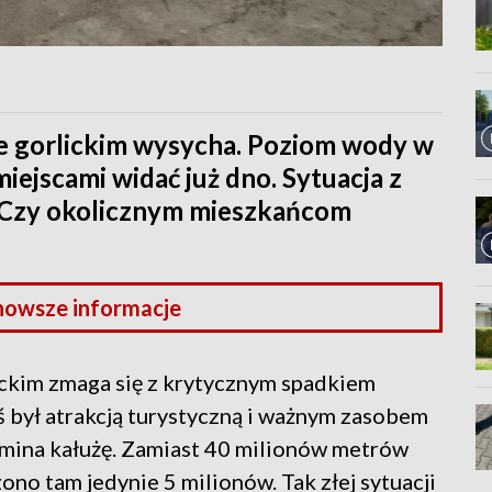
e gorlickim wysycha. Poziom wody w
miejscami widać już dno. Sytuacja z
a. Czy okolicznym mieszkańcom
nowsze informacje
ckim zmaga się z krytycznym spadkiem
ś był atrakcją turystyczną i ważnym zasobem
omina kałużę. Zamiast 40 milionów metrów
o tam jedynie 5 milionów. Tak złej sytuacji