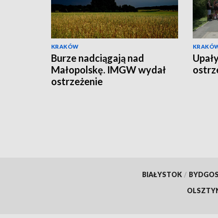
KRAKÓW
KRAKÓ
Burze nadciągają nad
Upały
Małopolskę. IMGW wydał
ostrz
ostrzeżenie
BIAŁYSTOK
/
BYDGO
OLSZTY