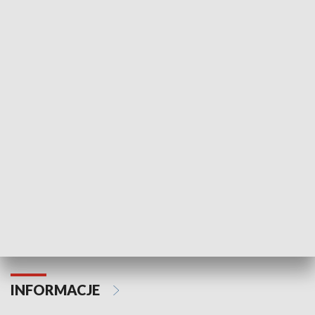
NAJNOWSZE WYDANIA PROGRAMÓW
Odc. 6
Odc. 5
Czy wiesz, że Kraków inwestuje w edukację i
Czy wiesz, jak Kr
rozwój młodych?
mieszkańców?
INFORMACJE