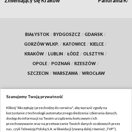
Zmieniający się Kraków
Panorama Kul
BIAŁYSTOK
/
BYDGOSZCZ
/
GDAŃSK
/
GORZÓW WLKP.
/
KATOWICE
/
KIELCE
/
KRAKÓW
/
LUBLIN
/
ŁÓDŹ
/
OLSZTYN
/
OPOLE
/
POZNAŃ
/
RZESZÓW
/
SZCZECIN
/
WARSZAWA
/
WROCŁAW
Szanujemy Twoją prywatność
Dołącz do nas:
Kliknij "Akceptuję i przechodzę do serwisu", aby wyrazić zgody na
korzystanie z technologii automatycznego śledzenia i zbierania danych,
TVP
dostęp do informacji na Twoim urządzeniu końcowym i ich
Abonament TVP
przechowywanie oraz na przetwarzanie Twoich danych osobowych przez
Regulamin TVP
nas, czyli Telewizję Polską S.A. w likwidacji (zwaną dalej również „TVP”),